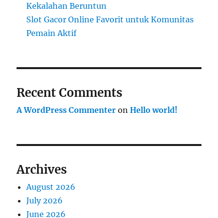
Kekalahan Beruntun
Slot Gacor Online Favorit untuk Komunitas
Pemain Aktif
Recent Comments
A WordPress Commenter
on
Hello world!
Archives
August 2026
July 2026
June 2026