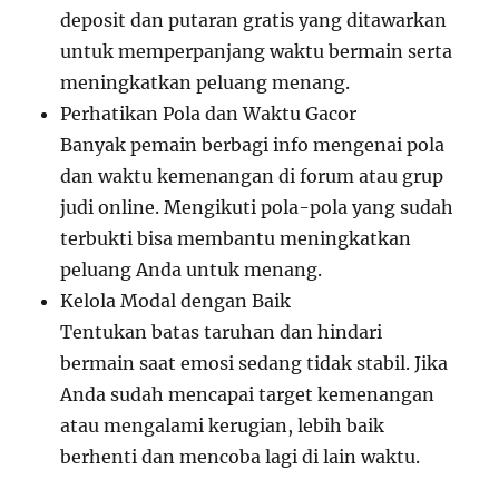
deposit dan putaran gratis yang ditawarkan
untuk memperpanjang waktu bermain serta
meningkatkan peluang menang.
Perhatikan Pola dan Waktu Gacor
Banyak pemain berbagi info mengenai pola
dan waktu kemenangan di forum atau grup
judi online. Mengikuti pola-pola yang sudah
terbukti bisa membantu meningkatkan
peluang Anda untuk menang.
Kelola Modal dengan Baik
Tentukan batas taruhan dan hindari
bermain saat emosi sedang tidak stabil. Jika
Anda sudah mencapai target kemenangan
atau mengalami kerugian, lebih baik
berhenti dan mencoba lagi di lain waktu.