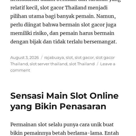
relatif kecil, slot gacor Thailand menjadi
pilihan utama bagi banyak pemain. Namun,
perlu diingat bahwa bermain slot gacor juga
memiliki risiko, dan pemain harus bermain
dengan bijak dan tidak terlalu bersemangat.
Posted
Tags
August 3, 2026
rajabuaya
,
slot
,
slot gacor
,
slot gacor
on
Thailand
,
slot server thailand
,
slot Thailand
Leave a
on
comment
Rasakan
Keuntungan
Berlipat
Sensasi Main Slot Online
dari
Slot
yang Bikin Penasaran
Gacor
Thailand
yang
Permainan slot selalu punya cara unik buat
Memberikan
bikin pemainnya betah berlama-lama. Entah
Jackpot