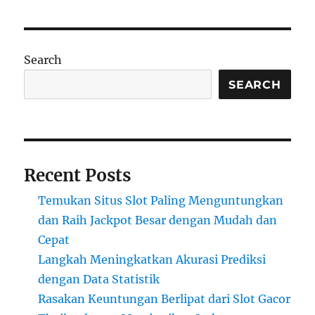
Menang
di
Slot
Gacor:
Search
Panduan
Santai
SEARCH
tapi
Efektif
untuk
Pemula
Recent Posts
Temukan Situs Slot Paling Menguntungkan
dan Raih Jackpot Besar dengan Mudah dan
Cepat
Langkah Meningkatkan Akurasi Prediksi
dengan Data Statistik
Rasakan Keuntungan Berlipat dari Slot Gacor