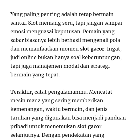
Yang paling penting adalah tetap bermain
santai. Slot memang seru, tapi jangan sampai
emosi menguasai keputusan. Pemain yang
sabar biasanya lebih berhasil mengenali pola
dan memanfaatkan momen
slot gacor
. Ingat,
judi online bukan hanya soal keberuntungan,
tapi juga manajemen modal dan strategi
bermain yang tepat.
Terakhir, catat pengalamanmu. Mencatat
mesin mana yang sering memberikan
kemenangan, waktu bermain, dan jenis
taruhan yang digunakan bisa menjadi panduan
pribadi untuk menemukan
slot gacor
selanjutnya. Dengan pendekatan yang