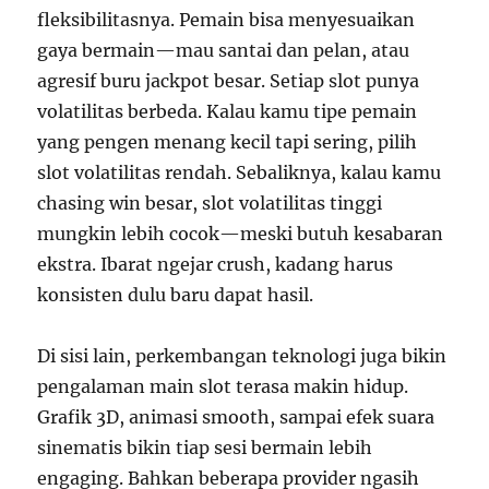
fleksibilitasnya. Pemain bisa menyesuaikan
gaya bermain—mau santai dan pelan, atau
agresif buru jackpot besar. Setiap slot punya
volatilitas berbeda. Kalau kamu tipe pemain
yang pengen menang kecil tapi sering, pilih
slot volatilitas rendah. Sebaliknya, kalau kamu
chasing win besar, slot volatilitas tinggi
mungkin lebih cocok—meski butuh kesabaran
ekstra. Ibarat ngejar crush, kadang harus
konsisten dulu baru dapat hasil.
Di sisi lain, perkembangan teknologi juga bikin
pengalaman main slot terasa makin hidup.
Grafik 3D, animasi smooth, sampai efek suara
sinematis bikin tiap sesi bermain lebih
engaging. Bahkan beberapa provider ngasih