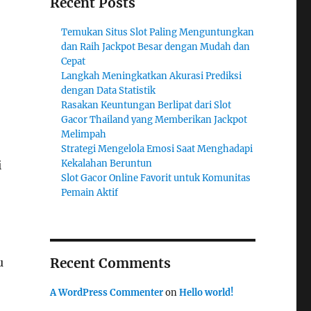
Recent Posts
Temukan Situs Slot Paling Menguntungkan
dan Raih Jackpot Besar dengan Mudah dan
Cepat
Langkah Meningkatkan Akurasi Prediksi
dengan Data Statistik
Rasakan Keuntungan Berlipat dari Slot
Gacor Thailand yang Memberikan Jackpot
Melimpah
Strategi Mengelola Emosi Saat Menghadapi
Kekalahan Beruntun
i
Slot Gacor Online Favorit untuk Komunitas
Pemain Aktif
Recent Comments
u
A WordPress Commenter
on
Hello world!