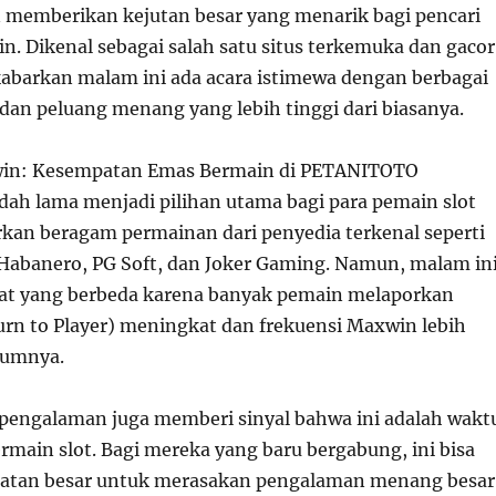
 memberikan kejutan besar yang menarik bagi pencari
n. Dikenal sebagai salah satu situs terkemuka dan gacor
ikabarkan malam ini ada acara istimewa dengan berbagai
dan peluang menang yang lebih tinggi dari biasanya.
win: Kesempatan Emas Bermain di PETANITOTO
h lama menjadi pilihan utama bagi para pemain slot
an beragam permainan dari penyedia terkenal seperti
 Habanero, PG Soft, dan Joker Gaming. Namun, malam in
at yang berbeda karena banyak pemain melaporkan
rn to Player) meningkat dan frekuensi Maxwin lebih
elumnya.
pengalaman juga memberi sinyal bahwa ini adalah wakt
rmain slot. Bagi mereka yang baru bergabung, ini bisa
atan besar untuk merasakan pengalaman menang besar