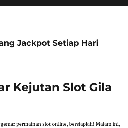
ang Jackpot Setiap Hari
 Kejutan Slot Gila
gemar permainan slot online, bersiaplah! Malam ini,