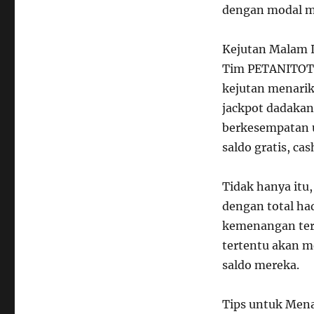
dengan modal m
Kejutan Malam I
Tim PETANITOTO
kejutan menarik
jackpot dadakan
berkesempatan 
saldo gratis, ca
Tidak hanya itu
dengan total ha
kemenangan ter
tertentu akan 
saldo mereka.
Tips untuk Men