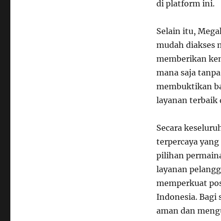
di platform ini.
Selain itu, Meg
mudah diakses m
memberikan kem
mana saja tanpa 
membuktikan b
layanan terbaik
Secara keseluru
terpercaya yan
pilihan permain
layanan pelangg
memperkuat posis
Indonesia. Bagi
aman dan mengu