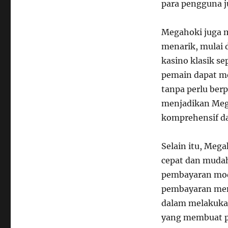
para pengguna ju
Megahoki juga 
menarik, mulai d
kasino klasik se
pemain dapat me
tanpa perlu berp
menjadikan Mega
komprehensif da
Selain itu, Meg
cepat dan mudah
pembayaran mode
pembayaran men
dalam melakukan
yang membuat p