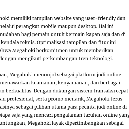
ahoki memiliki tampilan website yang user-friendly dan
elalui perangkat mobile maupun desktop. Hal ini
udahan bagi pemain untuk bermain kapan saja dan di
kendala teknis. Optimalisasi tampilan dan fitur ini
ahwa Megahoki berkomitmen untuk memberikan
 dengan mengikuti perkembangan tren teknologi.
han, Megahoki menonjol sebagai platform judi online
g menawarkan keamanan, kenyamanan, dan berbagai
an berkualitas. Dengan dukungan sistem transaksi cepat
an profesional, serta promo menarik, Megahoki terus
inya sebagai pilihan utama para pecinta judi online di
 siapa saja yang mencari pengalaman taruhan online yan
ntungkan, Megahoki layak dipertimbangkan sebagai