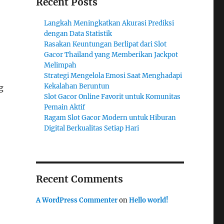
Recent Posts
Langkah Meningkatkan Akurasi Prediksi
dengan Data Statistik
Rasakan Keuntungan Berlipat dari Slot
Gacor Thailand yang Memberikan Jackpot
Melimpah
Strategi Mengelola Emosi Saat Menghadapi
Kekalahan Beruntun
g
Slot Gacor Online Favorit untuk Komunitas
Pemain Aktif
Ragam Slot Gacor Modern untuk Hiburan
Digital Berkualitas Setiap Hari
Recent Comments
A WordPress Commenter
on
Hello world!