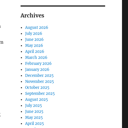
Archives
n
August 2026
July 2026
June 2026
rm
May 2026
April 2026
March 2026
February 2026
January 2026
December 2025
November 2025
October 2025
September 2025
August 2025
July 2025
June 2025
g
May 2025
April 2025