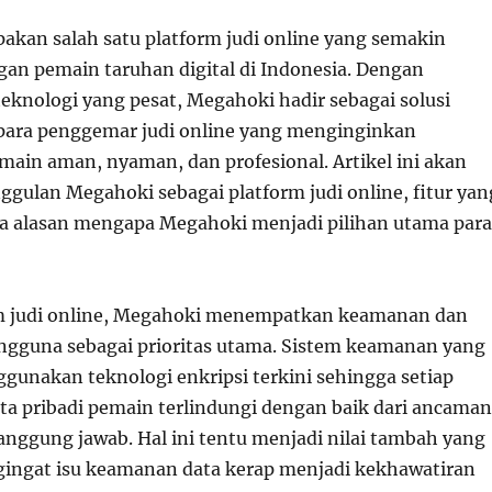
kan salah satu platform judi online yang semakin
ngan pemain taruhan digital di Indonesia. Dengan
knologi yang pesat, Megahoki hadir sebagai solusi
 para penggemar judi online yang menginginkan
ain aman, nyaman, dan profesional. Artikel ini akan
ulan Megahoki sebagai platform judi online, fitur yan
ta alasan mengapa Megahoki menjadi pilihan utama para
rm judi online, Megahoki menempatkan keamanan dan
gguna sebagai prioritas utama. Sistem keamanan yang
gunakan teknologi enkripsi terkini sehingga setiap
ata pribadi pemain terlindungi dengan baik dari ancaman
anggung jawab. Hal ini tentu menjadi nilai tambah yang
gingat isu keamanan data kerap menjadi kekhawatiran