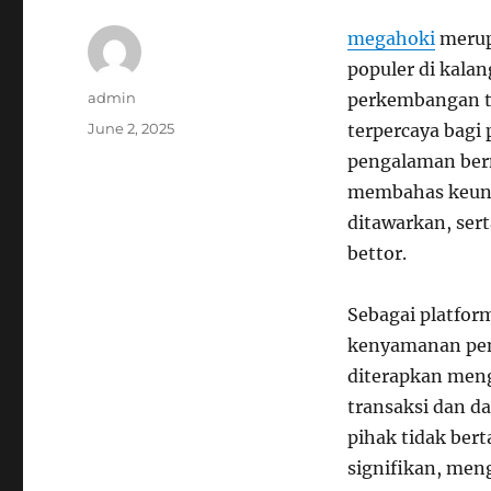
megahoki
merupa
populer di kala
Author
admin
perkembangan te
Posted
June 2, 2025
terpercaya bagi
on
pengalaman berm
membahas keungg
ditawarkan, ser
bettor.
Sebagai platfo
kenyamanan pen
diterapkan meng
transaksi dan d
pihak tidak bert
signifikan, men