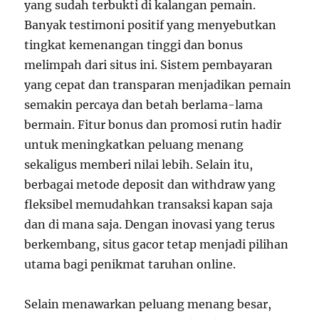
yang sudah terbukti di kalangan pemain.
Banyak testimoni positif yang menyebutkan
tingkat kemenangan tinggi dan bonus
melimpah dari situs ini. Sistem pembayaran
yang cepat dan transparan menjadikan pemain
semakin percaya dan betah berlama-lama
bermain. Fitur bonus dan promosi rutin hadir
untuk meningkatkan peluang menang
sekaligus memberi nilai lebih. Selain itu,
berbagai metode deposit dan withdraw yang
fleksibel memudahkan transaksi kapan saja
dan di mana saja. Dengan inovasi yang terus
berkembang, situs gacor tetap menjadi pilihan
utama bagi penikmat taruhan online.
Selain menawarkan peluang menang besar,