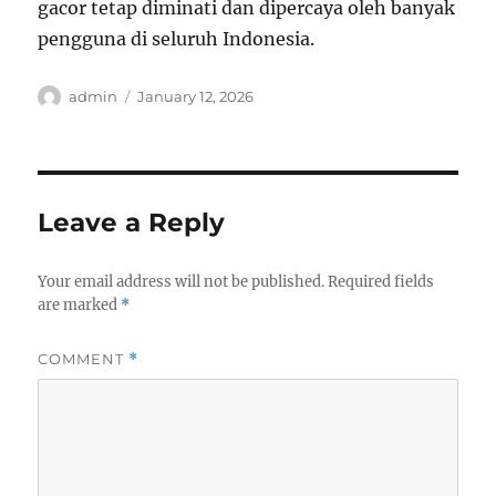
gacor tetap diminati dan dipercaya oleh banyak
pengguna di seluruh Indonesia.
Author
Posted
admin
January 12, 2026
on
Leave a Reply
Your email address will not be published.
Required fields
are marked
*
COMMENT
*