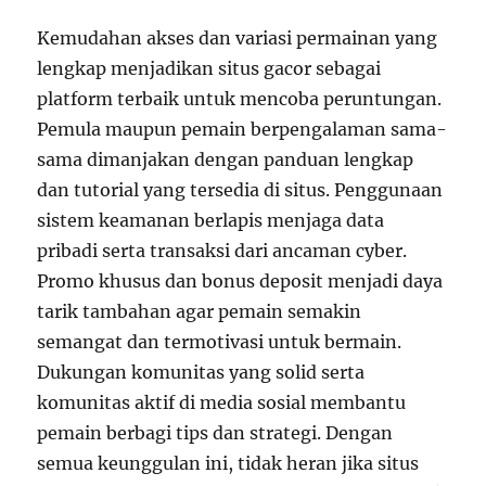
Kemudahan akses dan variasi permainan yang
lengkap menjadikan situs gacor sebagai
platform terbaik untuk mencoba peruntungan.
Pemula maupun pemain berpengalaman sama-
sama dimanjakan dengan panduan lengkap
dan tutorial yang tersedia di situs. Penggunaan
sistem keamanan berlapis menjaga data
pribadi serta transaksi dari ancaman cyber.
Promo khusus dan bonus deposit menjadi daya
tarik tambahan agar pemain semakin
semangat dan termotivasi untuk bermain.
Dukungan komunitas yang solid serta
komunitas aktif di media sosial membantu
pemain berbagi tips dan strategi. Dengan
semua keunggulan ini, tidak heran jika situs