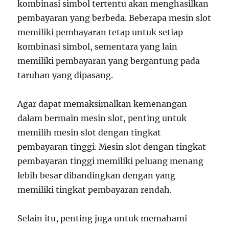
kombinasi simbol tertentu akan menghasilkan
pembayaran yang berbeda. Beberapa mesin slot
memiliki pembayaran tetap untuk setiap
kombinasi simbol, sementara yang lain
memiliki pembayaran yang bergantung pada
taruhan yang dipasang.
Agar dapat memaksimalkan kemenangan
dalam bermain mesin slot, penting untuk
memilih mesin slot dengan tingkat
pembayaran tinggi. Mesin slot dengan tingkat
pembayaran tinggi memiliki peluang menang
lebih besar dibandingkan dengan yang
memiliki tingkat pembayaran rendah.
Selain itu, penting juga untuk memahami