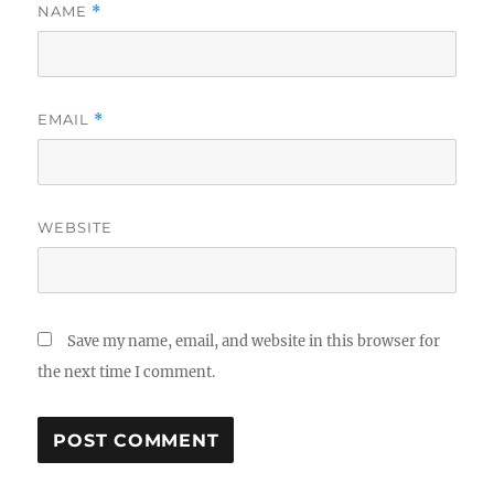
NAME
*
EMAIL
*
WEBSITE
Save my name, email, and website in this browser for
the next time I comment.