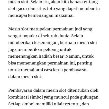
mesin slot. Selain itu, akan kita bahas tentang
slot gacor dan situs toto yang dapat membantu
mencapai kemenangan maksimal.
Mesin slot merupakan permainan judi yang
sangat populer di seluruh dunia. Selain
memberikan kesenangan, bermain mesin slot
juga memberikan peluang untuk
memenangkan hadiah besar. Namun, untuk
bisa memenangkan permainan ini, penting
untuk memahami cara kerja pembayaran
dalam mesin slot.
Pembayaran dalam mesin slot ditentukan oleh
kombinasi simbol yang muncul pada gulungan.
Setiap simbol memiliki nilai tertentu, dan