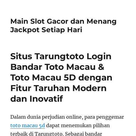
Main Slot Gacor dan Menang
Jackpot Setiap Hari
Situs Tarungtoto Login
Bandar Toto Macau &
Toto Macau 5D dengan
Fitur Taruhan Modern
dan Inovatif
Dalam dunia perjudian online, para penggemar
toto macau 5d
dapat menemukan pilihan
terbaik di Tarungtoto. Sebagai bandar