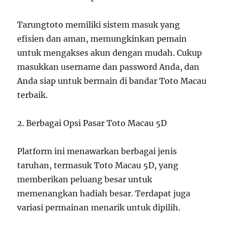
Tarungtoto memiliki sistem masuk yang
efisien dan aman, memungkinkan pemain
untuk mengakses akun dengan mudah. Cukup
masukkan username dan password Anda, dan
Anda siap untuk bermain di bandar Toto Macau
terbaik.
2. Berbagai Opsi Pasar Toto Macau 5D
Platform ini menawarkan berbagai jenis
taruhan, termasuk Toto Macau 5D, yang
memberikan peluang besar untuk
memenangkan hadiah besar. Terdapat juga
variasi permainan menarik untuk dipilih.