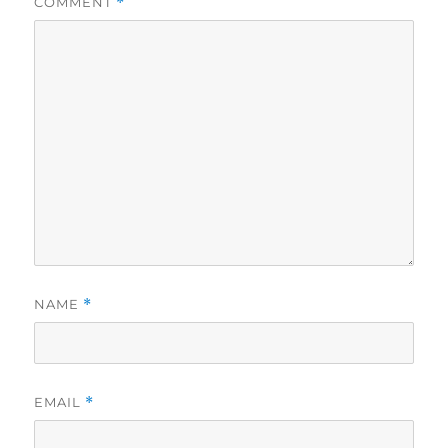
COMMENT
*
NAME
*
EMAIL
*