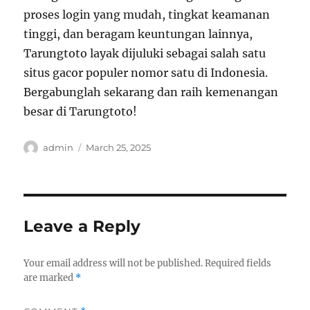
proses login yang mudah, tingkat keamanan
tinggi, dan beragam keuntungan lainnya,
Tarungtoto layak dijuluki sebagai salah satu
situs gacor populer nomor satu di Indonesia.
Bergabunglah sekarang dan raih kemenangan
besar di Tarungtoto!
Author
Posted
admin
March 25, 2025
on
Leave a Reply
Your email address will not be published.
Required fields
are marked
*