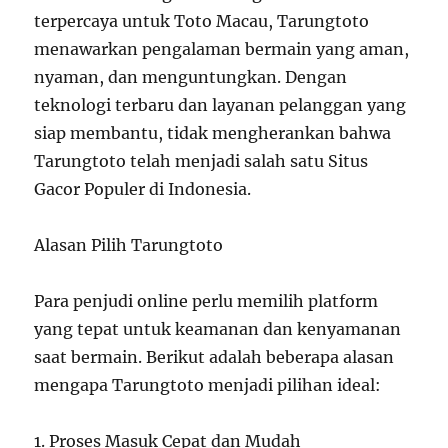
terpercaya untuk Toto Macau, Tarungtoto
menawarkan pengalaman bermain yang aman,
nyaman, dan menguntungkan. Dengan
teknologi terbaru dan layanan pelanggan yang
siap membantu, tidak mengherankan bahwa
Tarungtoto telah menjadi salah satu Situs
Gacor Populer di Indonesia.
Alasan Pilih Tarungtoto
Para penjudi online perlu memilih platform
yang tepat untuk keamanan dan kenyamanan
saat bermain. Berikut adalah beberapa alasan
mengapa Tarungtoto menjadi pilihan ideal:
1. Proses Masuk Cepat dan Mudah