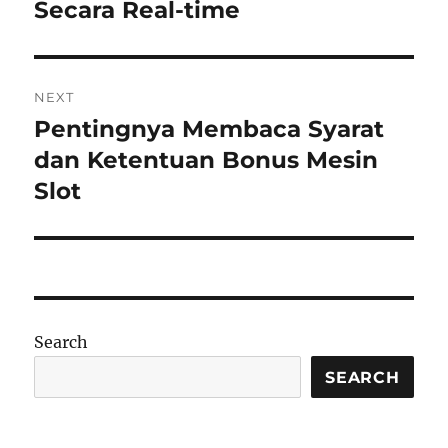
Secara Real-time
NEXT
Pentingnya Membaca Syarat
Next
post:
dan Ketentuan Bonus Mesin
Slot
Search
SEARCH