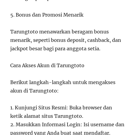
5. Bonus dan Promosi Menarik
Tarungtoto menawarkan beragam bonus
menarik, seperti bonus deposit, cashback, dan
jackpot besar bagi para anggota setia.
Cara Akses Akun di Tarungtoto
Berikut langkah-langkah untuk mengakses
akun di Tarungtoto:
1. Kunjungi Situs Resmi: Buka browser dan
ketik alamat situs Tarungtoto.
2. Masukkan Informasi Login: Isi username dan
password yang Anda buat saat mendaftar.