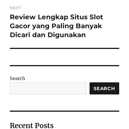
NEXT
Review Lengkap Situs Slot
Next
post:
Gacor yang Paling Banyak
Dicari dan Digunakan
Search
SEARCH
Recent Posts