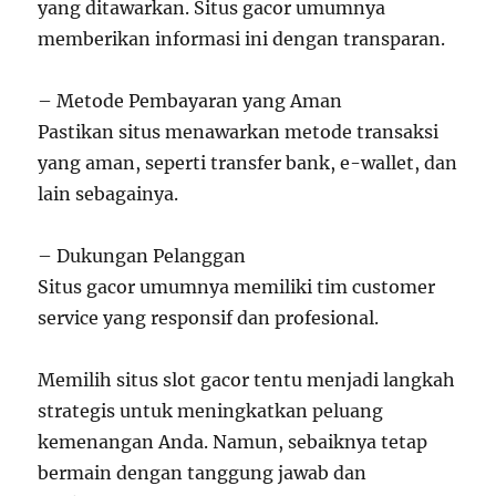
yang ditawarkan. Situs gacor umumnya
memberikan informasi ini dengan transparan.
– Metode Pembayaran yang Aman
Pastikan situs menawarkan metode transaksi
yang aman, seperti transfer bank, e-wallet, dan
lain sebagainya.
– Dukungan Pelanggan
Situs gacor umumnya memiliki tim customer
service yang responsif dan profesional.
Memilih situs slot gacor tentu menjadi langkah
strategis untuk meningkatkan peluang
kemenangan Anda. Namun, sebaiknya tetap
bermain dengan tanggung jawab dan