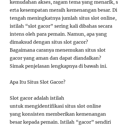
kemudahan akses, ragam tema yang menarik, s
erta kesempatan meraih kemenangan besar. Di
tengah meningkatnya jumlah situs slot online,
istilah “slot gacor” sering kali dibahas secara
intens oleh para pemain. Namun, apa yang
dimaksud dengan situs slot gacor?
Bagaimana caranya menemukan situs slot
gacor yang aman dan dapat diandalkan?
Simak penjelasan lengkapnya di bawah ini.
Apa Itu Situs Slot Gacor?
Slot gacor adalah istilah
untuk mengidentifikasi situs slot online
yang konsisten memberikan kemenangan
besar kepada pemain. Istilah “gacor” sendiri