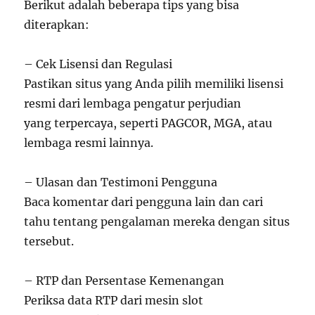
Berikut adalah beberapa tips yang bisa
diterapkan:
– Cek Lisensi dan Regulasi
Pastikan situs yang Anda pilih memiliki lisensi
resmi dari lembaga pengatur perjudian
yang terpercaya, seperti PAGCOR, MGA, atau
lembaga resmi lainnya.
– Ulasan dan Testimoni Pengguna
Baca komentar dari pengguna lain dan cari
tahu tentang pengalaman mereka dengan situs
tersebut.
– RTP dan Persentase Kemenangan
Periksa data RTP dari mesin slot