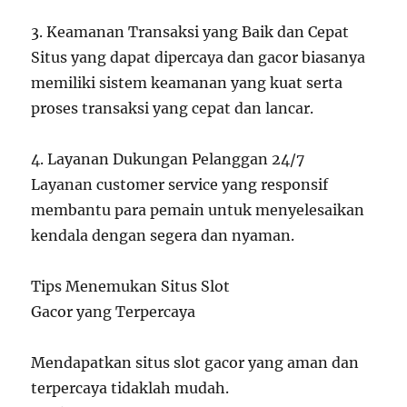
3. Keamanan Transaksi yang Baik dan Cepat
Situs yang dapat dipercaya dan gacor biasanya
memiliki sistem keamanan yang kuat serta
proses transaksi yang cepat dan lancar.
4. Layanan Dukungan Pelanggan 24/7
Layanan customer service yang responsif
membantu para pemain untuk menyelesaikan
kendala dengan segera dan nyaman.
Tips Menemukan Situs Slot
Gacor yang Terpercaya
Mendapatkan situs slot gacor yang aman dan
terpercaya tidaklah mudah.