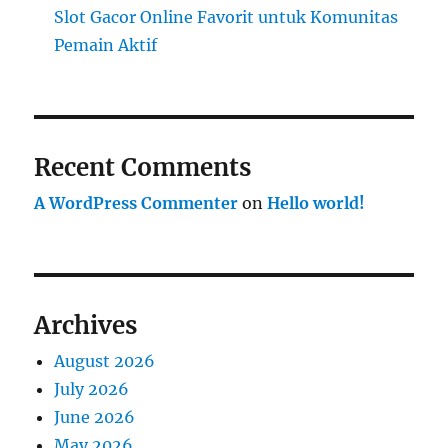
Slot Gacor Online Favorit untuk Komunitas
Pemain Aktif
Recent Comments
A WordPress Commenter
on
Hello world!
Archives
August 2026
July 2026
June 2026
May 2026