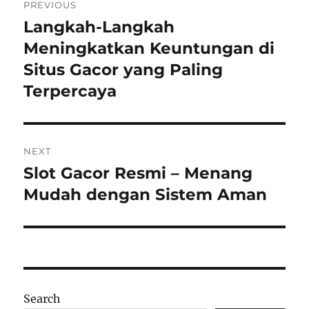
PREVIOUS
navigation
Langkah-Langkah
Previous
post:
Meningkatkan Keuntungan di
Situs Gacor yang Paling
Terpercaya
NEXT
Slot Gacor Resmi – Menang
Next
post:
Mudah dengan Sistem Aman
Search