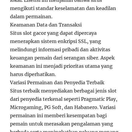
lokal. Lisensi ini menjamin bahwa situs
mengikuti standar keselamatan dan keadilan
dalam permainan.
Keamanan Data dan Transaksi
Situs slot gacor yang dapat dipercaya
menerapkan sistem enkripsi SSL, yang
melindungi informasi pribadi dan aktivitas
keuangan pemain dari serangan siber. Aspek
keamanan ini menjadi prioritas utama yang
harus diperhatikan.
Variasi Permainan dan Penyedia Terbaik
Situs terbaik menyediakan berbagai jenis slot
dari penyedia terkenal seperti Pragmatic Play,
Microgaming, PG Soft, dan Habanero. Variasi
permainan ini memberi kesempatan bagi
pemain untuk merasakan pengalaman yang