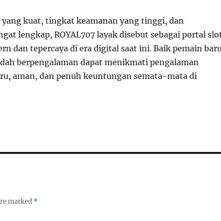
 yang kuat, tingkat keamanan yang tinggi, dan
ngat lengkap, ROYAL707 layak disebut sebagai portal slo
n dan tepercaya di era digital saat ini. Baik pemain bar
dah berpengalaman dapat menikmati pengalaman
eru, aman, dan penuh keuntungan semata-mata di
 are marked
*