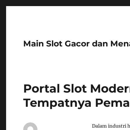
Main Slot Gacor dan Men
Portal Slot Moder
Tempatnya Pemai
Dalam industri h