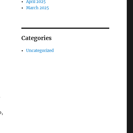
April 2025
March 2025
Categories
Uncategorized
i
o,