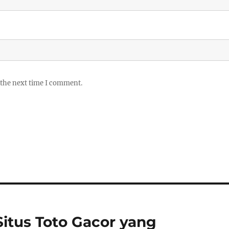
 the next time I comment.
itus Toto Gacor yang