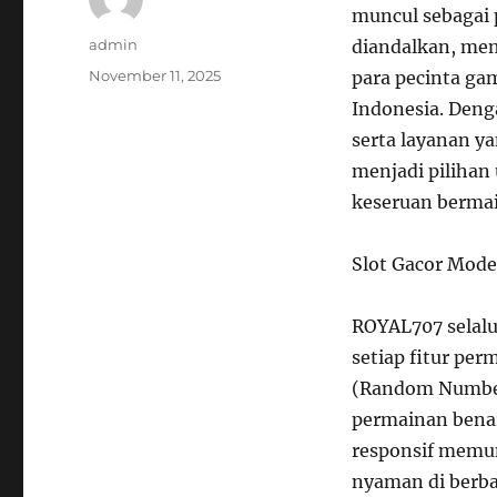
muncul sebagai 
Author
admin
diandalkan, mem
Posted
November 11, 2025
para pecinta gam
on
Indonesia. Deng
serta layanan y
menjadi pilihan
keseruan berma
Slot Gacor Mode
ROYAL707 selalu
setiap fitur pe
(Random Number 
permainan benar
responsif memu
nyaman di berba