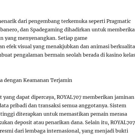
enarik dari pengembang terkemuka seperti Pragmatic
Habanero, dan Spadegaming dihadirkan untuk memberik
nan yang menyenangkan. Setiap game
an efek visual yang menakjubkan dan animasi berkualita
buat pengalaman bermain seolah berada di kasino kela
aya dengan Keamanan Terjamin
lot yang dapat dipercaya, ROYAL707 memberikan jaminan
ata pribadi dan transaksi semua anggotanya. Sistem
t tinggi diterapkan untuk memastikan pemain merasa
ukan deposit atau penarikan dana. Selain itu, ROYAL707
 resmi dari lembaga internasional, yang menjadi bukti