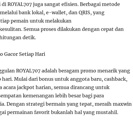
i di ROYAL707 juga sangat efisien. Berbagai metode
 melalui bank lokal, e-wallet, dan QRIS, yang
iap pemain untuk melakukan
 kesulitan. Semua proses dilakukan dengan cepat dan
hitungan detik.
 Gacor Setiap Hari
nggulan ROYAL707 adalah beragam promo menarik yang
p hari. Mulai dari bonus untuk anggota baru, cashback,
ga acara jackpot harian, semua dirancang untuk
empatan kemenangan lebih besar bagi para
ia. Dengan strategi bermain yang tepat, meraih maxwin
gai permainan favorit bukanlah hal yang mustahil.