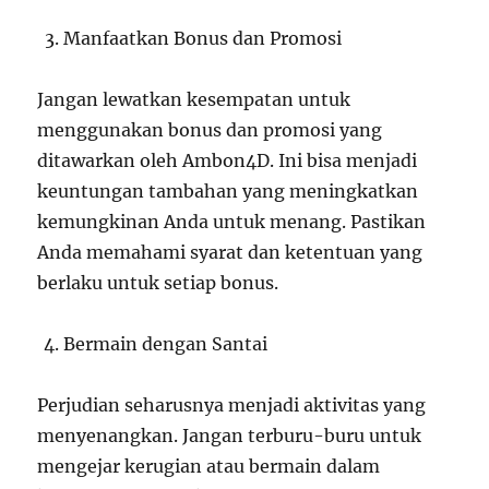
Manfaatkan Bonus dan Promosi
Jangan lewatkan kesempatan untuk
menggunakan bonus dan promosi yang
ditawarkan oleh Ambon4D. Ini bisa menjadi
keuntungan tambahan yang meningkatkan
kemungkinan Anda untuk menang. Pastikan
Anda memahami syarat dan ketentuan yang
berlaku untuk setiap bonus.
Bermain dengan Santai
Perjudian seharusnya menjadi aktivitas yang
menyenangkan. Jangan terburu-buru untuk
mengejar kerugian atau bermain dalam