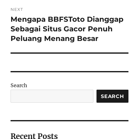
NEXT
Mengapa BBFSToto Dianggap
Next
post:
Sebagai Situs Gacor Penuh
Peluang Menang Besar
Search
SEARCH
Recent Posts