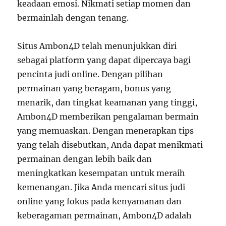
keadaan emosi. Nikmati setiap momen dan
bermainlah dengan tenang.
Situs Ambon4D telah menunjukkan diri
sebagai platform yang dapat dipercaya bagi
pencinta judi online. Dengan pilihan
permainan yang beragam, bonus yang
menarik, dan tingkat keamanan yang tinggi,
Ambon4D memberikan pengalaman bermain
yang memuaskan. Dengan menerapkan tips
yang telah disebutkan, Anda dapat menikmati
permainan dengan lebih baik dan
meningkatkan kesempatan untuk meraih
kemenangan. Jika Anda mencari situs judi
online yang fokus pada kenyamanan dan
keberagaman permainan, Ambon4D adalah