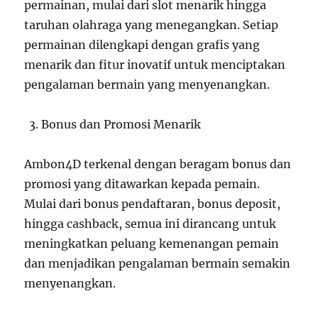
permainan, mulai dari slot menarik hingga
taruhan olahraga yang menegangkan. Setiap
permainan dilengkapi dengan grafis yang
menarik dan fitur inovatif untuk menciptakan
pengalaman bermain yang menyenangkan.
Bonus dan Promosi Menarik
Ambon4D terkenal dengan beragam bonus dan
promosi yang ditawarkan kepada pemain.
Mulai dari bonus pendaftaran, bonus deposit,
hingga cashback, semua ini dirancang untuk
meningkatkan peluang kemenangan pemain
dan menjadikan pengalaman bermain semakin
menyenangkan.