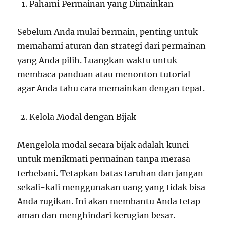
Pahami Permainan yang Dimainkan
Sebelum Anda mulai bermain, penting untuk
memahami aturan dan strategi dari permainan
yang Anda pilih. Luangkan waktu untuk
membaca panduan atau menonton tutorial
agar Anda tahu cara memainkan dengan tepat.
Kelola Modal dengan Bijak
Mengelola modal secara bijak adalah kunci
untuk menikmati permainan tanpa merasa
terbebani. Tetapkan batas taruhan dan jangan
sekali-kali menggunakan uang yang tidak bisa
Anda rugikan. Ini akan membantu Anda tetap
aman dan menghindari kerugian besar.