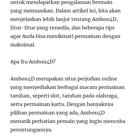
untuk mendapatkan pengalaman bermain
yang memuaskan. Dalam artikel ini, kita akan
menjelaskan lebih lanjut tentang Ambon4D,
fitur-fitur yang tersedia, dan beberapa tips
agar Anda bisa menikmati permainan dengan
maksimal.
Apa Itu Ambon4D?
Ambon4D merupakan situs perjudian online
yang menyediakan berbagai macam permainan
taruhan, seperti slot, taruhan pada olahraga,
serta permainan kartu. Dengan banyaknya
pilihan permainan yang ada, Ambon4D
menarik perhatian pemain yang ingin mencoba
peruntungannya.