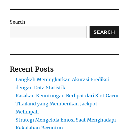
Search
SEARCH
Recent Posts
Langkah Meningkatkan Akurasi Prediksi
dengan Data Statistik
Rasakan Keuntungan Berlipat dari Slot Gacor
Thailand yang Memberikan Jackpot
Melimpah
Strategi Mengelola Emosi Saat Menghadapi
Kekalahan Beruntun