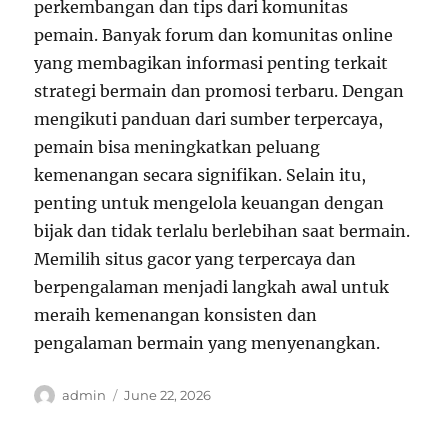
perkembangan dan tips dari komunitas
pemain. Banyak forum dan komunitas online
yang membagikan informasi penting terkait
strategi bermain dan promosi terbaru. Dengan
mengikuti panduan dari sumber terpercaya,
pemain bisa meningkatkan peluang
kemenangan secara signifikan. Selain itu,
penting untuk mengelola keuangan dengan
bijak dan tidak terlalu berlebihan saat bermain.
Memilih situs gacor yang terpercaya dan
berpengalaman menjadi langkah awal untuk
meraih kemenangan konsisten dan
pengalaman bermain yang menyenangkan.
Author
Posted
admin
June 22, 2026
on