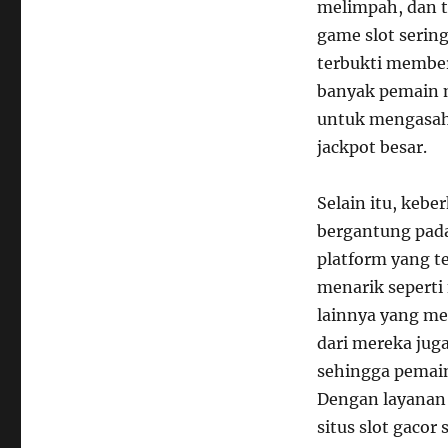
melimpah, dan 
game slot sering
terbukti memberi
banyak pemain m
untuk mengasah
jackpot besar.
Selain itu, keb
bergantung pada
platform yang te
menarik seperti
lainnya yang m
dari mereka jug
sehingga pemain
Dengan layanan 
situs slot gac