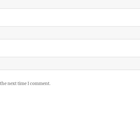
 the next time I comment.