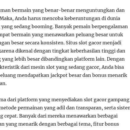
aman bermain yang benar-benar menguntungkan dan
Maka, Anda harus mencoba keberuntungan di dunia
ng yang sedang booming. Banyak pemain berpengalaman
empat bermain yang menawarkan peluang besar untuk
an besar secara konsisten. Situs slot gacor menjadi
arena dikenal dengan tingkat keberhasilan tinggi dan
yang lebih besar dibandingkan platform lain. Dengan
eristik dari mesin slot yang sedang gacor, Anda bisa
eluang mendapatkan jackpot besar dan bonus menarik
an.
ma dari platform yang menyediakan slot gacor gampang
etode permainan yang adil dan transparan, serta siste
g cepat. Banyak dari mereka menawarkan berbagai
an yang menarik dengan berbagai tema, fitur bonus