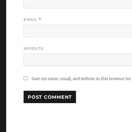
EMAIL
*
WEBSITE
Save my name, email, and website in this browser for