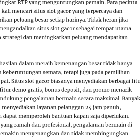
tingkat RTP yang menguntungkan pemain. Para pecinta
 kali mencari situs slot gacor yang terpercaya dan
kan peluang besar setiap harinya. Tidak heran jika
engandalkan situs slot gacor sebagai tempat utama
 strategi dan meningkatkan peluang mendapatkan
erhasilan dalam meraih kemenangan besar tidak hanya
 keberuntungan semata, tetapi juga pada pemilihan
pat. Situs slot gacor biasanya menyediakan berbagai fit
 fitur demo gratis, bonus deposit, dan promo menarik
endukung pengalaman bermain secara maksimal. Banya
a menyediakan layanan pelanggan 24 jam penuh,
 dapat memperoleh bantuan kapan saja diperlukan.
yang ramah dan profesional, pengalaman bermain di
or semakin menyenangkan dan tidak membingungkan.