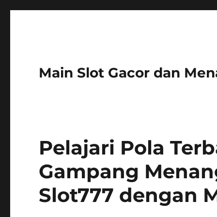
Main Slot Gacor dan Men
Pelajari Pola Ter
Gampang Menang 
Slot777 dengan 