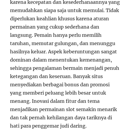
karena kecepatan dan kesederhanaannya yang
memudahkan siapa saja untuk memulai. Tidak
diperlukan keahlian khusus karena aturan
permainan yang cukup sederhana dan
langsung. Pemain hanya perlu memilih
taruhan, memutar gulungan, dan menunggu
hasilnya keluar. Aspek keberuntungan sangat
dominan dalam menentukan kemenangan,
sehingga pengalaman bermain menjadi penuh
ketegangan dan keseruan. Banyak situs
menyediakan berbagai bonus dan promosi
yang memberi peluang lebih besar untuk
menang. Inovasi dalam fitur dan tema
menjadikan permainan slot semakin menarik
dan tak pernah kehilangan daya tariknya di
hati para penggemar judi daring.