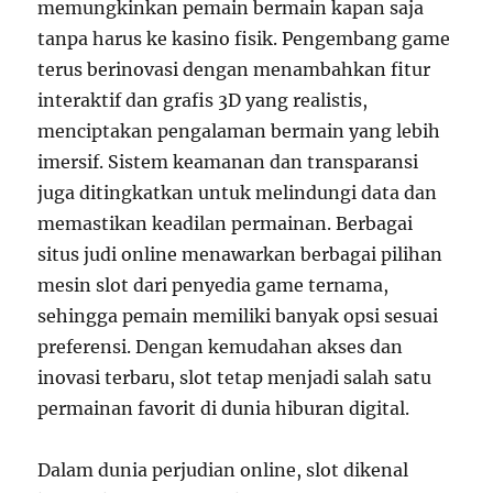
memungkinkan pemain bermain kapan saja
tanpa harus ke kasino fisik. Pengembang game
terus berinovasi dengan menambahkan fitur
interaktif dan grafis 3D yang realistis,
menciptakan pengalaman bermain yang lebih
imersif. Sistem keamanan dan transparansi
juga ditingkatkan untuk melindungi data dan
memastikan keadilan permainan. Berbagai
situs judi online menawarkan berbagai pilihan
mesin slot dari penyedia game ternama,
sehingga pemain memiliki banyak opsi sesuai
preferensi. Dengan kemudahan akses dan
inovasi terbaru, slot tetap menjadi salah satu
permainan favorit di dunia hiburan digital.
Dalam dunia perjudian online, slot dikenal