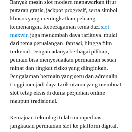
Banyak mesin slot modern menawarkan fitur
putaran gratis, jackpot progresif, serta simbol
khusus yang meningkatkan peluang
kemenangan. Keberagaman tema dari
slot
maxwin
juga menambah daya tariknya, mulai
dari tema petualangan, fantasi, hingga film
terkenal. Dengan adanya berbagai pilihan,
pemain bisa menyesuaikan permainan sesuai
minat dan tingkat risiko yang diinginkan.
Pengalaman bermain yang seru dan adrenalin
tinggi menjadi daya tarik utama yang membuat
slot tetap eksis di dunia perjudian online
maupun tradisional.
Kemajuan teknologi telah memperluas
jangkauan permainan slot ke platform digital,