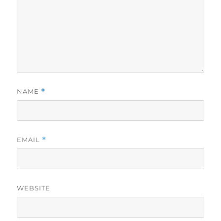
NAME
*
EMAIL
*
WEBSITE