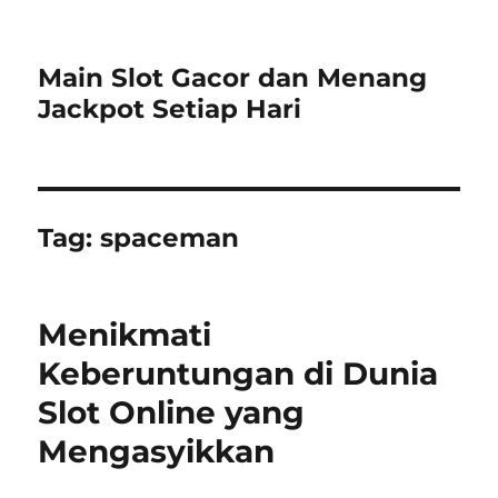
Main Slot Gacor dan Menang
Jackpot Setiap Hari
Tag:
spaceman
Menikmati
Keberuntungan di Dunia
Slot Online yang
Mengasyikkan