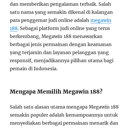
dan memberikan pengalaman terbaik. Salah
satu nama yang semakin dikenal di kalangan
para penggemar judi online adalah
megawin
188
. Sebagai platform judi online yang terus
berkembang, Megawin 188 menawarkan
berbagai jenis permainan dengan keamanan
yang terjamin dan layanan pelanggan yang
responsif, menjadikannya pilihan utama bagi
pemain di Indonesia.
Mengapa Memilih Megawin 188?
Salah satu alasan utama mengapa Megawin 188
semakin populer adalah kemampuannya untuk
menyediakan berbagai permainan menarik dan