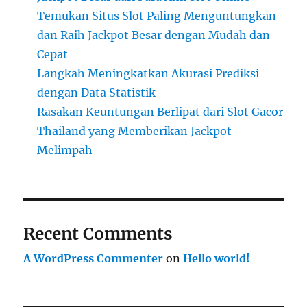
Temukan Situs Slot Paling Menguntungkan
dan Raih Jackpot Besar dengan Mudah dan
Cepat
Langkah Meningkatkan Akurasi Prediksi
dengan Data Statistik
Rasakan Keuntungan Berlipat dari Slot Gacor
Thailand yang Memberikan Jackpot
Melimpah
Recent Comments
A WordPress Commenter
on
Hello world!