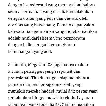
dengan lisensi resmi yang memastikan bahwa
semua permainan yang disediakan dilakukan
dengan aturan yang jelas dan diawasi oleh
otoritas yang berwenang. Pemain dapat yakin
bahwa setiap permainan yang mereka mainkan
adalah hasil dari sistem yang terprogram
dengan baik, dengan kemungkinan
kemenangan yang adil.
Selain itu, Megawin 188 juga menyediakan
layanan pelanggan yang responsif dan
profesional. Tim dukungan siap membantu
pemain dengan berbagai masalah yang
mungkin mereka hadapi, mulai dari pertanyaan
terkait akun hingga masalah teknis. Layanan
pelanggan yang tersedia 24/7 ini memastikan