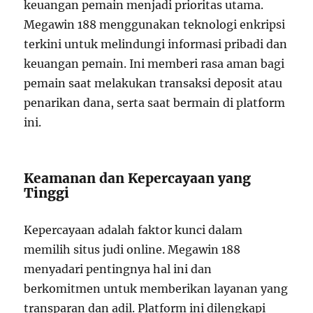
keuangan pemain menjadi prioritas utama.
Megawin 188 menggunakan teknologi enkripsi
terkini untuk melindungi informasi pribadi dan
keuangan pemain. Ini memberi rasa aman bagi
pemain saat melakukan transaksi deposit atau
penarikan dana, serta saat bermain di platform
ini.
Keamanan dan Kepercayaan yang
Tinggi
Kepercayaan adalah faktor kunci dalam
memilih situs judi online. Megawin 188
menyadari pentingnya hal ini dan
berkomitmen untuk memberikan layanan yang
transparan dan adil. Platform ini dilengkapi