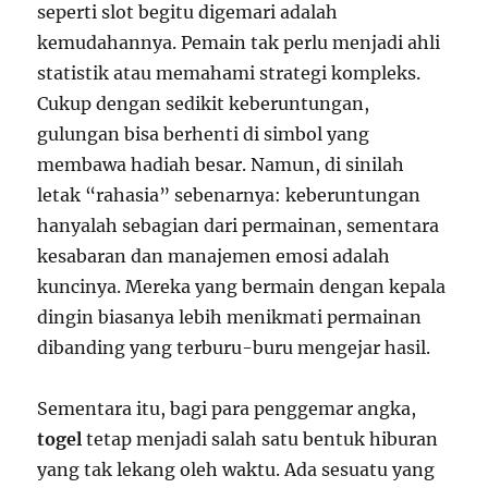
seperti slot begitu digemari adalah
kemudahannya. Pemain tak perlu menjadi ahli
statistik atau memahami strategi kompleks.
Cukup dengan sedikit keberuntungan,
gulungan bisa berhenti di simbol yang
membawa hadiah besar. Namun, di sinilah
letak “rahasia” sebenarnya: keberuntungan
hanyalah sebagian dari permainan, sementara
kesabaran dan manajemen emosi adalah
kuncinya. Mereka yang bermain dengan kepala
dingin biasanya lebih menikmati permainan
dibanding yang terburu-buru mengejar hasil.
Sementara itu, bagi para penggemar angka,
togel
tetap menjadi salah satu bentuk hiburan
yang tak lekang oleh waktu. Ada sesuatu yang