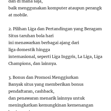
dan di mana saja,
baik menggunakan komputer ataupun perangk
at mobile.
2. Pilihan Liga dan Pertandingan yang Beragam
Situs taruhan bola hari
ini menawarkan berbagai ajang dari
liga domestik hingga
internasional, seperti Liga Inggris, La Liga, Liga
Champions, dan lainnya.
3. Bonus dan Promosi Menggiurkan
Banyak situs yang memberikan bonus
pendaftaran, cashback,
dan penawaran menarik lainnya untuk
meningkatkan kemungkinan kemenangan