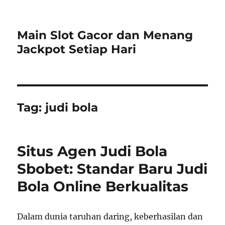
Main Slot Gacor dan Menang
Jackpot Setiap Hari
Tag:
judi bola
Situs Agen Judi Bola
Sbobet: Standar Baru Judi
Bola Online Berkualitas
Dalam dunia taruhan daring, keberhasilan dan