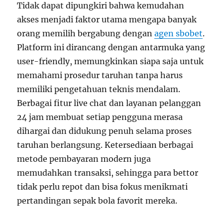
Tidak dapat dipungkiri bahwa kemudahan
akses menjadi faktor utama mengapa banyak
orang memilih bergabung dengan
agen sbobet
.
Platform ini dirancang dengan antarmuka yang
user-friendly, memungkinkan siapa saja untuk
memahami prosedur taruhan tanpa harus
memiliki pengetahuan teknis mendalam.
Berbagai fitur live chat dan layanan pelanggan
24 jam membuat setiap pengguna merasa
dihargai dan didukung penuh selama proses
taruhan berlangsung. Ketersediaan berbagai
metode pembayaran modern juga
memudahkan transaksi, sehingga para bettor
tidak perlu repot dan bisa fokus menikmati
pertandingan sepak bola favorit mereka.