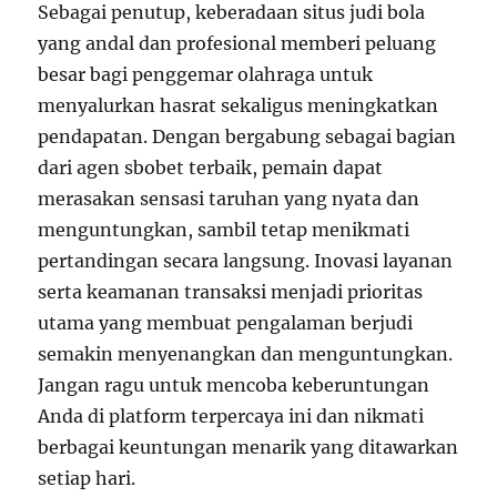
Sebagai penutup, keberadaan situs judi bola
yang andal dan profesional memberi peluang
besar bagi penggemar olahraga untuk
menyalurkan hasrat sekaligus meningkatkan
pendapatan. Dengan bergabung sebagai bagian
dari agen sbobet terbaik, pemain dapat
merasakan sensasi taruhan yang nyata dan
menguntungkan, sambil tetap menikmati
pertandingan secara langsung. Inovasi layanan
serta keamanan transaksi menjadi prioritas
utama yang membuat pengalaman berjudi
semakin menyenangkan dan menguntungkan.
Jangan ragu untuk mencoba keberuntungan
Anda di platform terpercaya ini dan nikmati
berbagai keuntungan menarik yang ditawarkan
setiap hari.