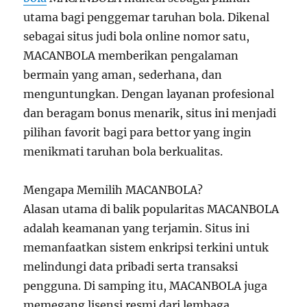
utama bagi penggemar taruhan bola. Dikenal
sebagai situs judi bola online nomor satu,
MACANBOLA memberikan pengalaman
bermain yang aman, sederhana, dan
menguntungkan. Dengan layanan profesional
dan beragam bonus menarik, situs ini menjadi
pilihan favorit bagi para bettor yang ingin
menikmati taruhan bola berkualitas.
Mengapa Memilih MACANBOLA?
Alasan utama di balik popularitas MACANBOLA
adalah keamanan yang terjamin. Situs ini
memanfaatkan sistem enkripsi terkini untuk
melindungi data pribadi serta transaksi
pengguna. Di samping itu, MACANBOLA juga
memegang lisensi resmi dari lembaga