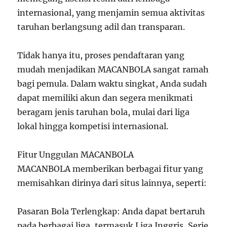
internasional, yang menjamin semua aktivitas
taruhan berlangsung adil dan transparan.
Tidak hanya itu, proses pendaftaran yang
mudah menjadikan MACANBOLA sangat ramah
bagi pemula. Dalam waktu singkat, Anda sudah
dapat memiliki akun dan segera menikmati
beragam jenis taruhan bola, mulai dari liga
lokal hingga kompetisi internasional.
Fitur Unggulan MACANBOLA
MACANBOLA memberikan berbagai fitur yang
memisahkan dirinya dari situs lainnya, seperti:
Pasaran Bola Terlengkap: Anda dapat bertaruh
pada berbagai liga, termasuk Liga Inggris, Serie