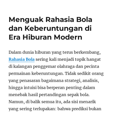
Pengaruh
Reputasi
Situs
Menguak Rahasia Bola
Judi
Bola
dan Keberuntungan di
Hari
Era Hiburan Modern
Ini
terhadap
Keputusan
Pemain
Dalam dunia hiburan yang terus berkembang,
Baru
Rahasia Bola
sering kali menjadi topik hangat
di kalangan penggemar olahraga dan pecinta
permainan keberuntungan. Tidak sedikit orang
yang penasaran bagaimana strategi, analisis,
hingga intuisi bisa berperan penting dalam
menebak hasil pertandingan sepak bola.
Namun, di balik semua itu, ada sisi menarik
yang sering terlupakan: bahwa prediksi bukan