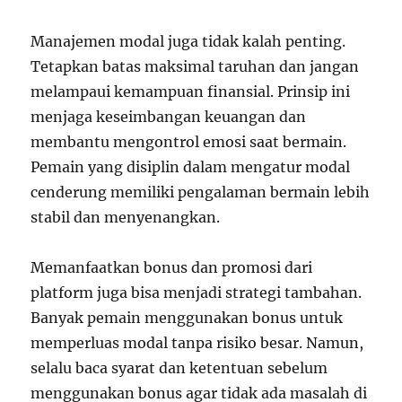
Manajemen modal juga tidak kalah penting.
Tetapkan batas maksimal taruhan dan jangan
melampaui kemampuan finansial. Prinsip ini
menjaga keseimbangan keuangan dan
membantu mengontrol emosi saat bermain.
Pemain yang disiplin dalam mengatur modal
cenderung memiliki pengalaman bermain lebih
stabil dan menyenangkan.
Memanfaatkan bonus dan promosi dari
platform juga bisa menjadi strategi tambahan.
Banyak pemain menggunakan bonus untuk
memperluas modal tanpa risiko besar. Namun,
selalu baca syarat dan ketentuan sebelum
menggunakan bonus agar tidak ada masalah di