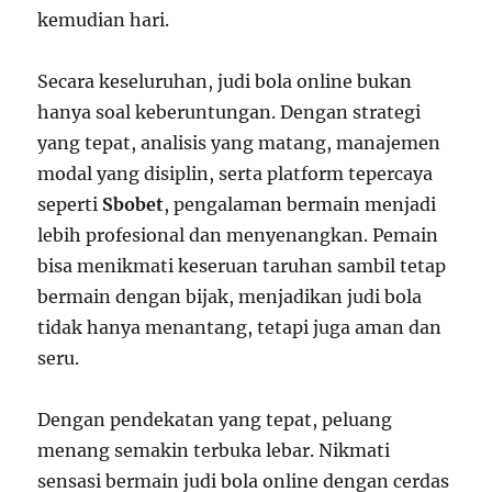
kemudian hari.
Secara keseluruhan, judi bola online bukan
hanya soal keberuntungan. Dengan strategi
yang tepat, analisis yang matang, manajemen
modal yang disiplin, serta platform tepercaya
seperti
Sbobet
, pengalaman bermain menjadi
lebih profesional dan menyenangkan. Pemain
bisa menikmati keseruan taruhan sambil tetap
bermain dengan bijak, menjadikan judi bola
tidak hanya menantang, tetapi juga aman dan
seru.
Dengan pendekatan yang tepat, peluang
menang semakin terbuka lebar. Nikmati
sensasi bermain judi bola online dengan cerdas