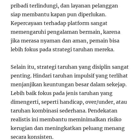
pribadi terlindungi, dan layanan pelanggan
siap membantu kapan pun diperlukan.
Kepercayaan terhadap platform sangat
memengaruhi pengalaman bermain, karena
jika merasa nyaman dan aman, pemain bisa
lebih fokus pada strategi taruhan mereka.
Selain itu, strategi taruhan yang disiplin sangat
penting. Hindari taruhan impulsif yang terlihat
menjanjikan keuntungan besar dalam sekejap.
Lebih baik fokus pada jenis taruhan yang
dimengerti, seperti handicap, over/under, atau
taruhan kombinasi sederhana. Pendekatan
realistis ini membantu meminimalkan risiko
kerugian dan meningkatkan peluang menang
secara konsisten.