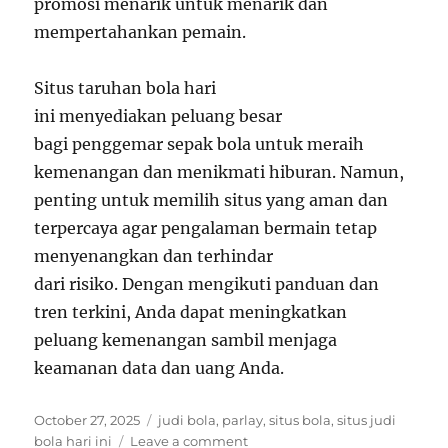
promosi menarik untuk menarik dan
mempertahankan pemain.
Situs taruhan bola hari
ini menyediakan peluang besar
bagi penggemar sepak bola untuk meraih
kemenangan dan menikmati hiburan. Namun,
penting untuk memilih situs yang aman dan
terpercaya agar pengalaman bermain tetap
menyenangkan dan terhindar
dari risiko. Dengan mengikuti panduan dan
tren terkini, Anda dapat meningkatkan
peluang kemenangan sambil menjaga
keamanan data dan uang Anda.
Posted
Tags
October 27, 2025
judi bola
,
parlay
,
situs bola
,
situs judi
on
on
bola hari ini
Leave a comment