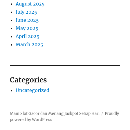
August 2025
July 2025
June 2025
May 2025
April 2025
March 2025
Categories
Uncategorized
Main Slot Gacor dan Menang Jackpot Setiap Hari
Proudly
powered by WordPress