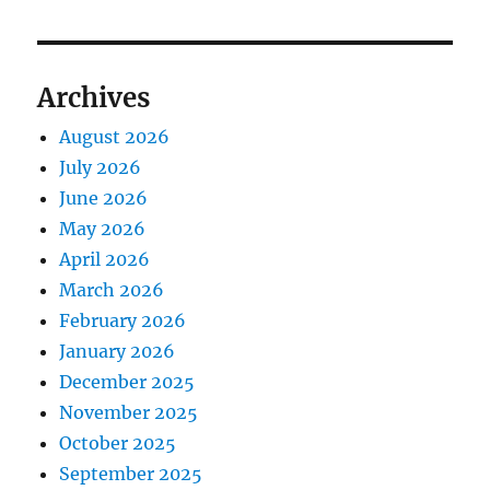
Archives
August 2026
July 2026
June 2026
May 2026
April 2026
March 2026
February 2026
January 2026
December 2025
November 2025
October 2025
September 2025