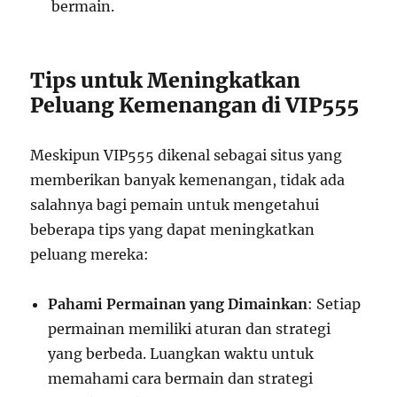
bermain.
Tips untuk Meningkatkan
Peluang Kemenangan di VIP555
Meskipun VIP555 dikenal sebagai situs yang
memberikan banyak kemenangan, tidak ada
salahnya bagi pemain untuk mengetahui
beberapa tips yang dapat meningkatkan
peluang mereka:
Pahami Permainan yang Dimainkan
: Setiap
permainan memiliki aturan dan strategi
yang berbeda. Luangkan waktu untuk
memahami cara bermain dan strategi