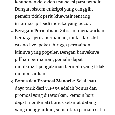
keamanan data dan transaksi para pemain.
Dengan sistem enkripsi yang canggih,
pemain tidak perlu khawatir tentang
informasi pribadi mereka yang bocor.
Beragam Permainan
: Situs ini menawarkan
berbagai jenis permainan, mulai dari slot,
casino live, poker, hingga permainan
lainnya yang populer. Dengan banyaknya
pilihan permainan, pemain dapat
menikmati pengalaman bermain yang tidak
membosankan.
Bonus dan Promosi Menarik
: Salah satu
daya tarik dari VIP555 adalah bonus dan
promosi yang ditawarkan. Pemain baru
dapat menikmati bonus selamat datang
yang menggiurkan, sementara pemain setia