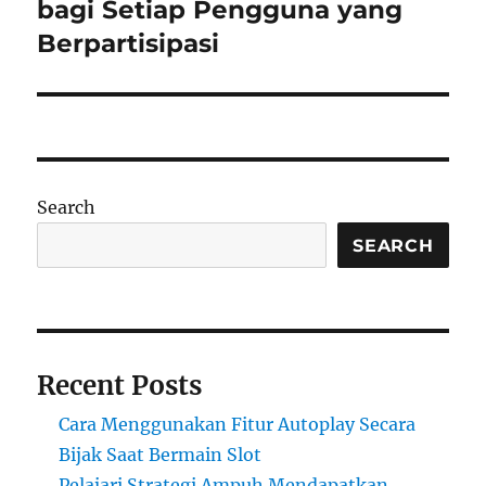
bagi Setiap Pengguna yang
Berpartisipasi
Search
SEARCH
Recent Posts
Cara Menggunakan Fitur Autoplay Secara
Bijak Saat Bermain Slot
Pelajari Strategi Ampuh Mendapatkan