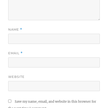
NAME
*
EMAIL
*
WEBSITE
Save my name, email, and website in this browser for