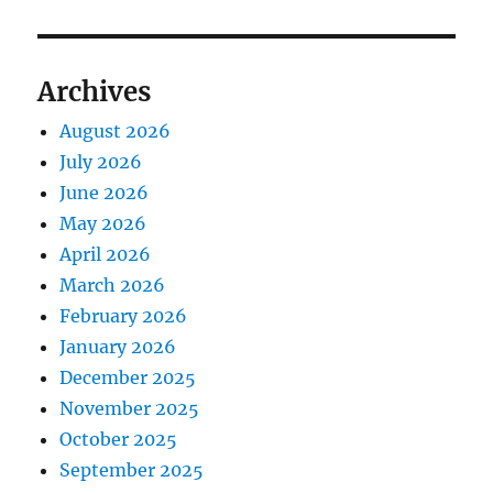
Archives
August 2026
July 2026
June 2026
May 2026
April 2026
March 2026
February 2026
January 2026
December 2025
November 2025
October 2025
September 2025