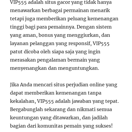
VIP555 adalah situs gacor yang tidak hanya
menawarkan berbagai permainan menarik
tetapi juga memberikan peluang kemenangan
tinggi bagi para pemainnya. Dengan sistem
yang aman, bonus yang menggiurkan, dan
layanan pelanggan yang responsif, VIP555
patut dicoba oleh siapa saja yang ingin
merasakan pengalaman bermain yang
menyenangkan dan menguntungkan.
Jika Anda mencari situs perjudian online yang
dapat memberikan kemenangan tanpa
kekalahan, VIP555 adalah jawaban yang tepat.
Bergabunglah sekarang dan nikmati semua
keuntungan yang ditawarkan, dan jadilah
bagian dari komunitas pemain yang sukses!