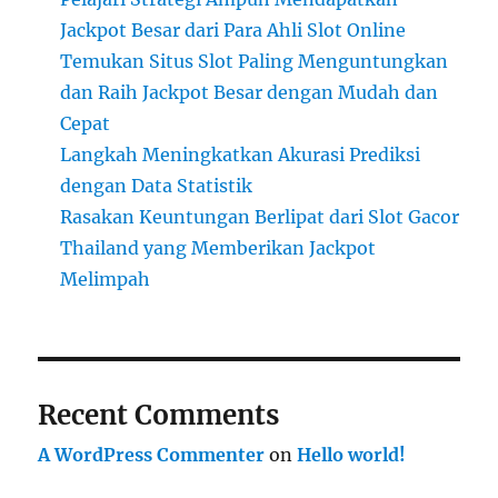
Jackpot Besar dari Para Ahli Slot Online
Temukan Situs Slot Paling Menguntungkan
dan Raih Jackpot Besar dengan Mudah dan
Cepat
Langkah Meningkatkan Akurasi Prediksi
dengan Data Statistik
Rasakan Keuntungan Berlipat dari Slot Gacor
Thailand yang Memberikan Jackpot
Melimpah
Recent Comments
A WordPress Commenter
on
Hello world!