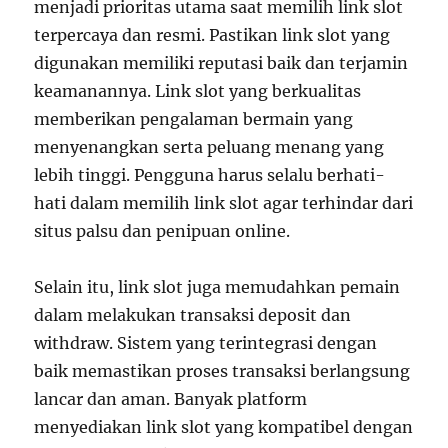
menjadi prioritas utama saat memilih link slot
terpercaya dan resmi. Pastikan link slot yang
digunakan memiliki reputasi baik dan terjamin
keamanannya. Link slot yang berkualitas
memberikan pengalaman bermain yang
menyenangkan serta peluang menang yang
lebih tinggi. Pengguna harus selalu berhati-
hati dalam memilih link slot agar terhindar dari
situs palsu dan penipuan online.
Selain itu, link slot juga memudahkan pemain
dalam melakukan transaksi deposit dan
withdraw. Sistem yang terintegrasi dengan
baik memastikan proses transaksi berlangsung
lancar dan aman. Banyak platform
menyediakan link slot yang kompatibel dengan