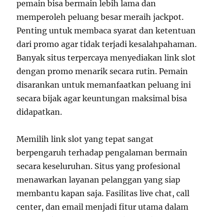
pemain bisa bermain lebih lama dan
memperoleh peluang besar meraih jackpot.
Penting untuk membaca syarat dan ketentuan
dari promo agar tidak terjadi kesalahpahaman.
Banyak situs terpercaya menyediakan link slot
dengan promo menarik secara rutin. Pemain
disarankan untuk memanfaatkan peluang ini
secara bijak agar keuntungan maksimal bisa
didapatkan.
Memilih link slot yang tepat sangat
berpengaruh terhadap pengalaman bermain
secara keseluruhan. Situs yang profesional
menawarkan layanan pelanggan yang siap
membantu kapan saja. Fasilitas live chat, call
center, dan email menjadi fitur utama dalam