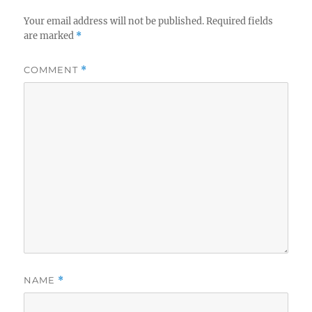
Your email address will not be published.
Required fields
are marked
*
COMMENT
*
NAME
*