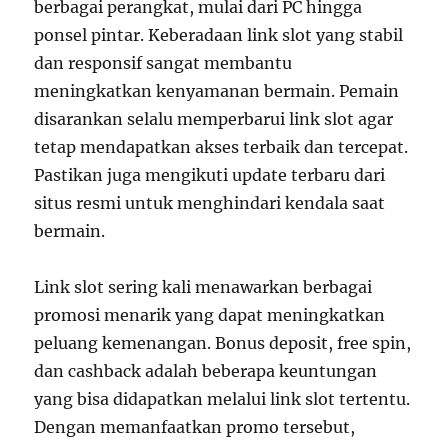
berbagai perangkat, mulai dari PC hingga
ponsel pintar. Keberadaan link slot yang stabil
dan responsif sangat membantu
meningkatkan kenyamanan bermain. Pemain
disarankan selalu memperbarui link slot agar
tetap mendapatkan akses terbaik dan tercepat.
Pastikan juga mengikuti update terbaru dari
situs resmi untuk menghindari kendala saat
bermain.
Link slot sering kali menawarkan berbagai
promosi menarik yang dapat meningkatkan
peluang kemenangan. Bonus deposit, free spin,
dan cashback adalah beberapa keuntungan
yang bisa didapatkan melalui link slot tertentu.
Dengan memanfaatkan promo tersebut,