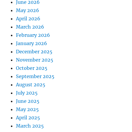
June 2026
May 2026
April 2026
March 2026
February 2026
January 2026
December 2025
November 2025
October 2025
September 2025
August 2025
July 2025
June 2025
May 2025
April 2025
March 2025