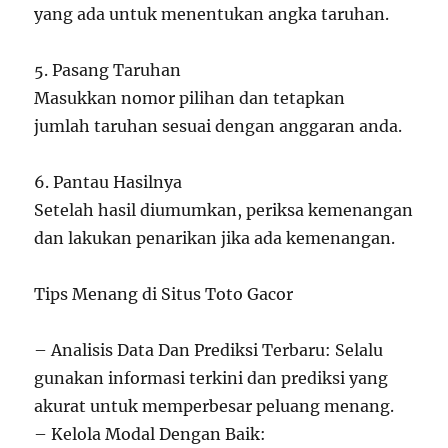
yang ada untuk menentukan angka taruhan.
5. Pasang Taruhan
Masukkan nomor pilihan dan tetapkan
jumlah taruhan sesuai dengan anggaran anda.
6. Pantau Hasilnya
Setelah hasil diumumkan, periksa kemenangan
dan lakukan penarikan jika ada kemenangan.
Tips Menang di Situs Toto Gacor
– Analisis Data Dan Prediksi Terbaru: Selalu
gunakan informasi terkini dan prediksi yang
akurat untuk memperbesar peluang menang.
– Kelola Modal Dengan Baik: