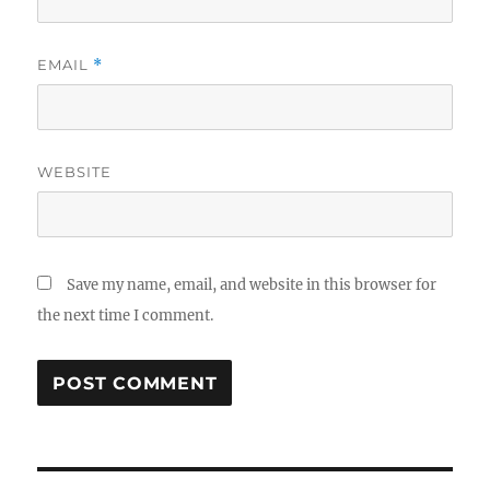
EMAIL
*
WEBSITE
Save my name, email, and website in this browser for
the next time I comment.