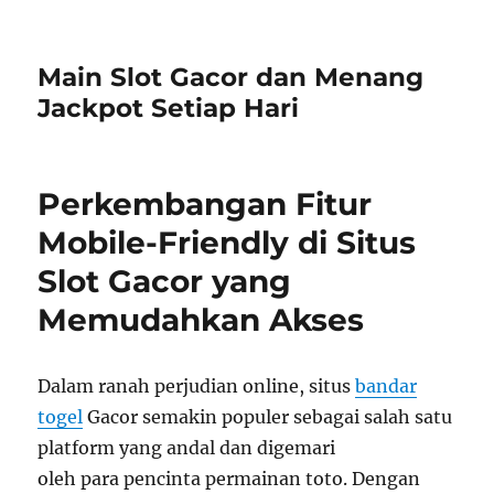
Main Slot Gacor dan Menang
Jackpot Setiap Hari
Perkembangan Fitur
Mobile-Friendly di Situs
Slot Gacor yang
Memudahkan Akses
Dalam ranah perjudian online, situs
bandar
togel
Gacor semakin populer sebagai salah satu
platform yang andal dan digemari
oleh para pencinta permainan toto. Dengan