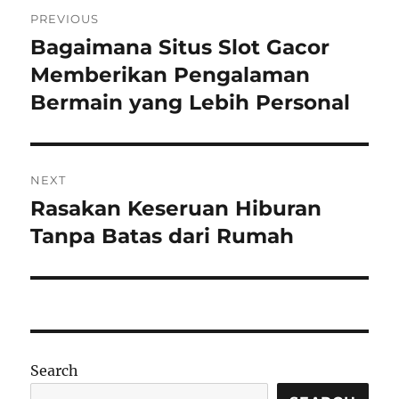
Post
PREVIOUS
navigation
Bagaimana Situs Slot Gacor
Previous
post:
Memberikan Pengalaman
Bermain yang Lebih Personal
NEXT
Rasakan Keseruan Hiburan
Next
post:
Tanpa Batas dari Rumah
Search