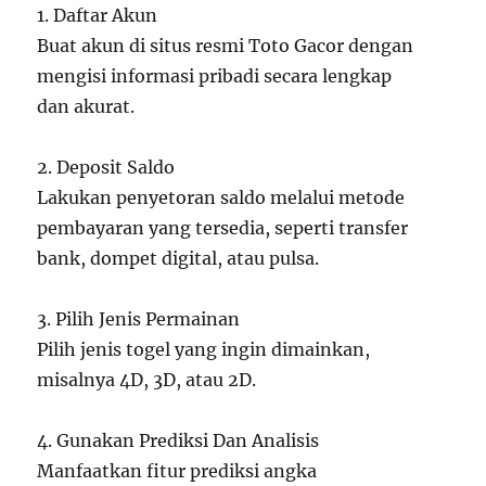
1. Daftar Akun
Buat akun di situs resmi Toto Gacor dengan
mengisi informasi pribadi secara lengkap
dan akurat.
2. Deposit Saldo
Lakukan penyetoran saldo melalui metode
pembayaran yang tersedia, seperti transfer
bank, dompet digital, atau pulsa.
3. Pilih Jenis Permainan
Pilih jenis togel yang ingin dimainkan,
misalnya 4D, 3D, atau 2D.
4. Gunakan Prediksi Dan Analisis
Manfaatkan fitur prediksi angka