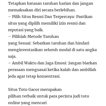
Tetapkan batasan taruhan harian dan jangan
memaksakan diri secara berlebihan.
– Pilih Situs Resmi Dan Terpercaya: Pastikan
situs yang dipilih memiliki izin resmi dan
reputasi yang baik.
– Pilihlah Metode Taruhan
yang Sesuai: Sebarkan taruhan dan hindari
menginvestasikan seluruh modal di satu angka
saja.
– Ambil Waktu dan Jaga Emosi: Jangan biarkan
perasaan menguasai ketika kalah dan ambillah
jeda agar tetap konsentrasi.
Situs Toto Gacor merupakan
pilihan terbaik untuk para pecinta judi toto
online yang mencari