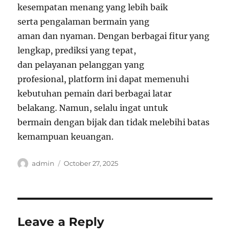
kesempatan menang yang lebih baik
serta pengalaman bermain yang
aman dan nyaman. Dengan berbagai fitur yang
lengkap, prediksi yang tepat,
dan pelayanan pelanggan yang
profesional, platform ini dapat memenuhi
kebutuhan pemain dari berbagai latar
belakang. Namun, selalu ingat untuk
bermain dengan bijak dan tidak melebihi batas
kemampuan keuangan.
Author
Posted
admin
October 27, 2025
on
Leave a Reply