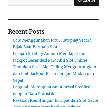
SEARCH
Recent Posts
Cara Menggunakan Fitur Autoplay Secara
Bijak Saat Bermain Slot
Pelajari Strategi Ampuh Mendapatkan
Jackpot Besar dari Para Ahli Slot Online
Temukan Situs Slot Paling Menguntungkan
dan Raih Jackpot Besar dengan Mudah dan
Cepat
Langkah Meningkatkan Akurasi Prediksi
dengan Data Statistik
Rasakan Keuntungan Berlipat dari Slot Gacor