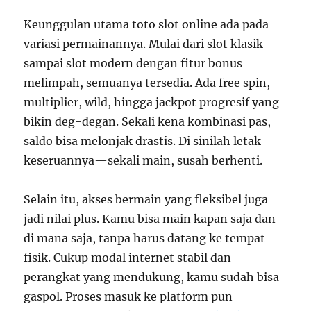
Keunggulan utama toto slot online ada pada
variasi permainannya. Mulai dari slot klasik
sampai slot modern dengan fitur bonus
melimpah, semuanya tersedia. Ada free spin,
multiplier, wild, hingga jackpot progresif yang
bikin deg-degan. Sekali kena kombinasi pas,
saldo bisa melonjak drastis. Di sinilah letak
keseruannya—sekali main, susah berhenti.
Selain itu, akses bermain yang fleksibel juga
jadi nilai plus. Kamu bisa main kapan saja dan
di mana saja, tanpa harus datang ke tempat
fisik. Cukup modal internet stabil dan
perangkat yang mendukung, kamu sudah bisa
gaspol. Proses masuk ke platform pun