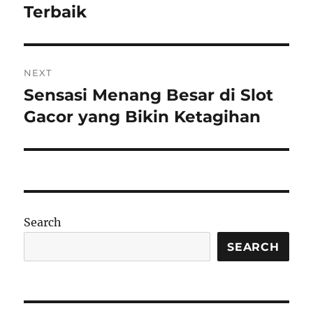
Terbaik
NEXT
Sensasi Menang Besar di Slot
Next
post:
Gacor yang Bikin Ketagihan
Search
SEARCH