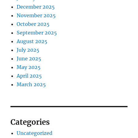
December 2025
November 2025
October 2025
September 2025
August 2025
July 2025
June 2025
May 2025
April 2025
March 2025
Categories
Uncategorized