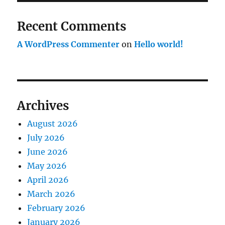
Recent Comments
A WordPress Commenter
on
Hello world!
Archives
August 2026
July 2026
June 2026
May 2026
April 2026
March 2026
February 2026
January 2026