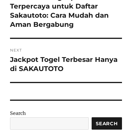
post:
Terpercaya untuk Daftar
Sakautoto: Cara Mudah dan
Aman Bergabung
NEXT
Jackpot Togel Terbesar Hanya
Next
post:
di SAKAUTOTO
Search
SEARCH