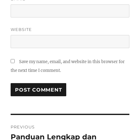
WEBSITE
Save my name, email, and website in this browser for
the next time I comment.
Post
PREVIOUS
navigation
Panduan Lengkap dan
Previous