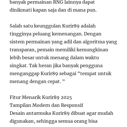
banyak permainan RNG lainnya dapat
dinikmati kapan saja dan di mana pun.
Salah satu keunggulan Kurir89 adalah
tingginya peluang kemenangan. Dengan
sistem permainan yang adil dan algoritma yang
transparan, pemain memiliki kemungkinan
lebih besar untuk menang dalam waktu
singkat. Tak heran jika banyak pengguna
menganggap Kurir89 sebagai “tempat untuk
menang dengan cepat. ”
Fitur Menarik Kurir89 2025
Tampilan Modern dan Responsif
Desain antarmuka Kurir89 dibuat agar mudah
digunakan, sehingga semua orang bisa