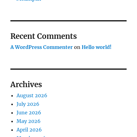
Recent Comments
A WordPress Commenter
on
Hello world!
Archives
August 2026
July 2026
June 2026
May 2026
April 2026