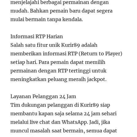
menjelajahi berbagai permainan dengan
mudah. Bahkan pemain baru dapat segera
mulai bermain tanpa kendala.
Informasi RTP Harian
Salah satu fitur unik Kurir89 adalah
memberikan informasi RTP (Return to Player)
setiap hari. Para pemain dapat memilih
permainan dengan RTP tertinggi untuk
meningkatkan peluang meraih jackpot.
Layanan Pelanggan 24 Jam
Tim dukungan pelanggan di Kurir89 siap
membantu kapan saja selama 24 jam sehari
melalui live chat dan WhatsApp. Jadi, jika
muncul masalah saat bermain, semua dapat