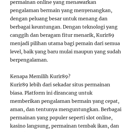
permainan online yang menawarkan
pengalaman bermain yang menyenangkan,
dengan peluang besar untuk menang dan
berbagai keuntungan. Dengan teknologi yang
canggih dan beragam fitur menarik, Kurir89
menjadi pilihan utama bagi pemain dari semua
level, baik yang baru mulai maupun yang sudah
berpengalaman.
Kenapa Memilih Kurir89?
Kurir89 lebih dari sekadar situs permainan
biasa. Platform ini dirancang untuk
memberikan pengalaman bermain yang cepat,
aman, dan tentunya menguntungkan. Berbagai
permainan yang populer seperti slot online,
kasino langsung, permainan tembak ikan, dan