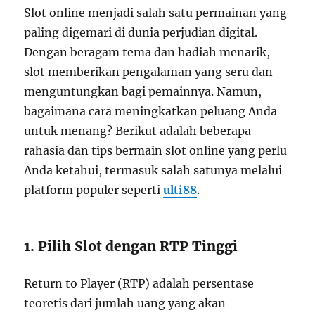
Slot online menjadi salah satu permainan yang
paling digemari di dunia perjudian digital.
Dengan beragam tema dan hadiah menarik,
slot memberikan pengalaman yang seru dan
menguntungkan bagi pemainnya. Namun,
bagaimana cara meningkatkan peluang Anda
untuk menang? Berikut adalah beberapa
rahasia dan tips bermain slot online yang perlu
Anda ketahui, termasuk salah satunya melalui
platform populer seperti
ulti88
.
1. Pilih Slot dengan RTP Tinggi
Return to Player (RTP) adalah persentase
teoretis dari jumlah uang yang akan