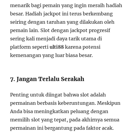
menarik bagi pemain yang ingin meraih hadiah
besar. Hadiah jackpot ini terus berkembang
seiring dengan taruhan yang dilakukan oleh
pemain lain. Slot dengan jackpot progresif
sering kali menjadi daya tarik utama di
platform seperti
ulti88
karena potensi
kemenangan yang luar biasa besar.
7. Jangan Terlalu Serakah
Penting untuk diingat bahwa slot adalah
permainan berbasis keberuntungan. Meskipun
Anda bisa meningkatkan peluang dengan
memilih slot yang tepat, pada akhirnya semua
permainan ini bergantung pada faktor acak.