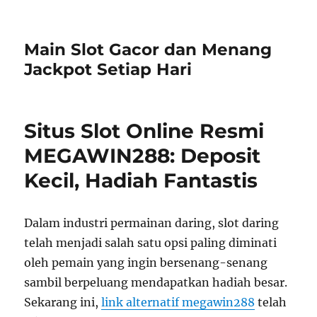
Main Slot Gacor dan Menang
Jackpot Setiap Hari
Situs Slot Online Resmi
MEGAWIN288: Deposit
Kecil, Hadiah Fantastis
Dalam industri permainan daring, slot daring
telah menjadi salah satu opsi paling diminati
oleh pemain yang ingin bersenang-senang
sambil berpeluang mendapatkan hadiah besar.
Sekarang ini,
link alternatif megawin288
telah