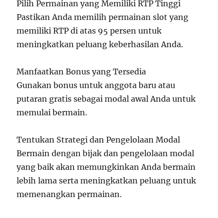
Pilih Permainan yang Memiliki RTP Tinggi
Pastikan Anda memilih permainan slot yang
memiliki RTP di atas 95 persen untuk
meningkatkan peluang keberhasilan Anda.
Manfaatkan Bonus yang Tersedia
Gunakan bonus untuk anggota baru atau
putaran gratis sebagai modal awal Anda untuk
memulai bermain.
Tentukan Strategi dan Pengelolaan Modal
Bermain dengan bijak dan pengelolaan modal
yang baik akan memungkinkan Anda bermain
lebih lama serta meningkatkan peluang untuk
memenangkan permainan.