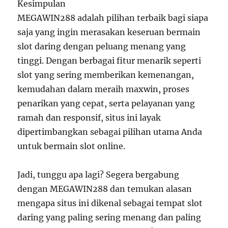
Kesimpulan
MEGAWIN288 adalah pilihan terbaik bagi siapa
saja yang ingin merasakan keseruan bermain
slot daring dengan peluang menang yang
tinggi. Dengan berbagai fitur menarik seperti
slot yang sering memberikan kemenangan,
kemudahan dalam meraih maxwin, proses
penarikan yang cepat, serta pelayanan yang
ramah dan responsif, situs ini layak
dipertimbangkan sebagai pilihan utama Anda
untuk bermain slot online.
Jadi, tunggu apa lagi? Segera bergabung
dengan MEGAWIN288 dan temukan alasan
mengapa situs ini dikenal sebagai tempat slot
daring yang paling sering menang dan paling