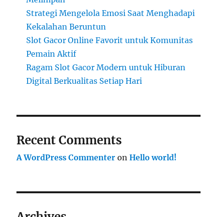
Strategi Mengelola Emosi Saat Menghadapi
Kekalahan Beruntun
Slot Gacor Online Favorit untuk Komunitas
Pemain Aktif
Ragam Slot Gacor Modern untuk Hiburan
Digital Berkualitas Setiap Hari
Recent Comments
A WordPress Commenter
on
Hello world!
Archives