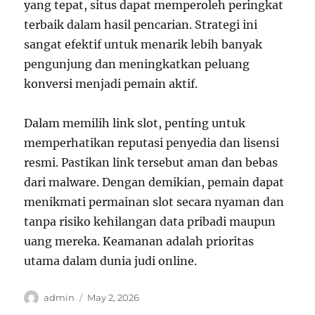
yang tepat, situs dapat memperoleh peringkat
terbaik dalam hasil pencarian. Strategi ini
sangat efektif untuk menarik lebih banyak
pengunjung dan meningkatkan peluang
konversi menjadi pemain aktif.
Dalam memilih link slot, penting untuk
memperhatikan reputasi penyedia dan lisensi
resmi. Pastikan link tersebut aman dan bebas
dari malware. Dengan demikian, pemain dapat
menikmati permainan slot secara nyaman dan
tanpa risiko kehilangan data pribadi maupun
uang mereka. Keamanan adalah prioritas
utama dalam dunia judi online.
Author
Posted
admin
May 2, 2026
on