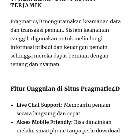
TERJAMIN
Pragmatic4D mengutamakan keamanan data
dan transaksi pemain. Sistem keamanan
canggih digunakan untuk melindungi
informasi pribadi dan keuangan pemain
sehingga mereka dapat bermain dengan
tenang dan nyaman.
Fitur Unggulan di Situs Pragmatic4D
Live Chat Support
: Membantu pemain
secara langsung dan cepat.
Akses Mobile Friendly
: Bisa dimainkan
melalui smartphone tanpa perlu download