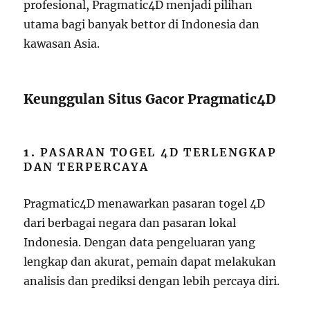
profesional, Pragmatic4D menjadi pilihan
utama bagi banyak bettor di Indonesia dan
kawasan Asia.
Keunggulan Situs Gacor Pragmatic4D
1.
PASARAN TOGEL 4D TERLENGKAP
DAN TERPERCAYA
Pragmatic4D menawarkan pasaran togel 4D
dari berbagai negara dan pasaran lokal
Indonesia. Dengan data pengeluaran yang
lengkap dan akurat, pemain dapat melakukan
analisis dan prediksi dengan lebih percaya diri.