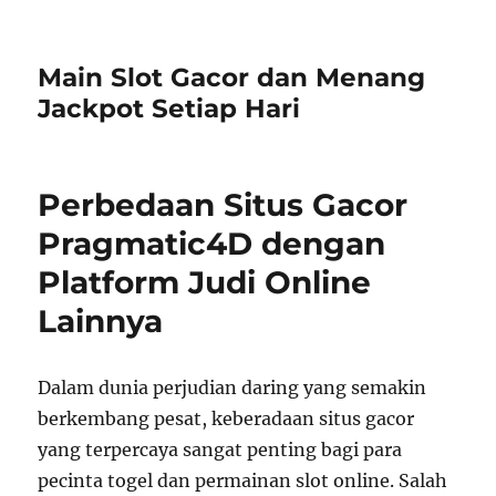
Main Slot Gacor dan Menang
Jackpot Setiap Hari
Perbedaan Situs Gacor
Pragmatic4D dengan
Platform Judi Online
Lainnya
Dalam dunia perjudian daring yang semakin
berkembang pesat, keberadaan situs gacor
yang terpercaya sangat penting bagi para
pecinta togel dan permainan slot online. Salah