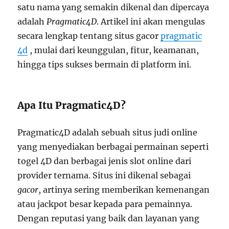
satu nama yang semakin dikenal dan dipercaya
adalah
Pragmatic4D
. Artikel ini akan mengulas
secara lengkap tentang situs gacor
pragmatic
4d
, mulai dari keunggulan, fitur, keamanan,
hingga tips sukses bermain di platform ini.
Apa Itu Pragmatic4D?
Pragmatic4D adalah sebuah situs judi online
yang menyediakan berbagai permainan seperti
togel 4D dan berbagai jenis slot online dari
provider ternama. Situs ini dikenal sebagai
gacor
, artinya sering memberikan kemenangan
atau jackpot besar kepada para pemainnya.
Dengan reputasi yang baik dan layanan yang