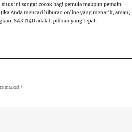
, situs ini sangat cocok bagi pemula maupun pemain
Jika Anda mencari hiburan online yang menarik, aman,
an, SAKTI4D adalah pilihan yang tepat.
 are marked
*