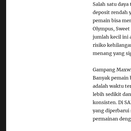
Salah satu daya
deposit rendah 
pemain bisa menc
Olympus, Sweet B
jumlah kecil in
risiko kehilanga
menang yang sig
Gampang Maxwi
Banyak pemain 
adalah waktu ter
lebih sedikit da
konsisten. Di S
yang diperbarui
permainan denga