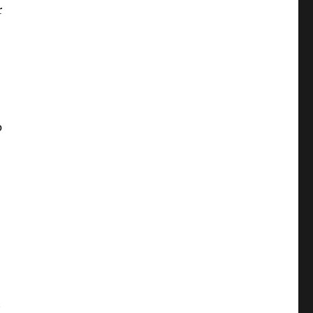
r
p
t