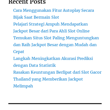
Recent Posts
Cara Menggunakan Fitur Autoplay Secara
Bijak Saat Bermain Slot
Pelajari Strategi Ampuh Mendapatkan
Jackpot Besar dari Para Ahli Slot Online
Temukan Situs Slot Paling Menguntungkan
dan Raih Jackpot Besar dengan Mudah dan
Cepat
Langkah Meningkatkan Akurasi Prediksi
dengan Data Statistik
Rasakan Keuntungan Berlipat dari Slot Gacor
Thailand yang Memberikan Jackpot
Melimpah