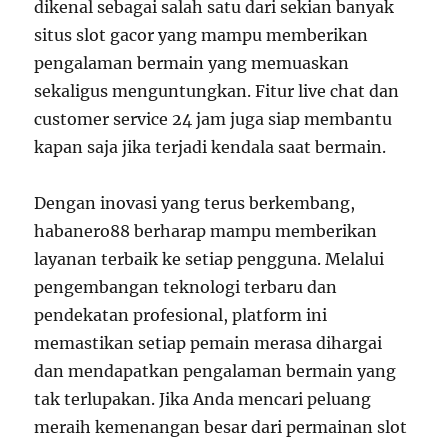
dikenal sebagai salah satu dari sekian banyak
situs slot gacor yang mampu memberikan
pengalaman bermain yang memuaskan
sekaligus menguntungkan. Fitur live chat dan
customer service 24 jam juga siap membantu
kapan saja jika terjadi kendala saat bermain.
Dengan inovasi yang terus berkembang,
habanero88 berharap mampu memberikan
layanan terbaik ke setiap pengguna. Melalui
pengembangan teknologi terbaru dan
pendekatan profesional, platform ini
memastikan setiap pemain merasa dihargai
dan mendapatkan pengalaman bermain yang
tak terlupakan. Jika Anda mencari peluang
meraih kemenangan besar dari permainan slot