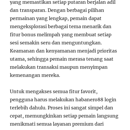
yang memastikan setiap putaran berjalan adil
dan transparan. Dengan berbagai pilihan
permainan yang lengkap, pemain dapat
mengeksplorasi berbagai tema menarik dan
fitur bonus melimpah yang membuat setiap
sesi semakin seru dan menguntungkan.
Keamanan dan kenyamanan menjadi prioritas
utama, sehingga pemain merasa tenang saat
melakukan transaksi maupun menyimpan
kemenangan mereka.
Untuk mengakses semua fitur favorit,
pengguna harus melakukan habanero88 login
terlebih dahulu. Proses ini sangat simpel dan
cepat, memungkinkan setiap pemain langsung
menikmati semua layanan premium dari