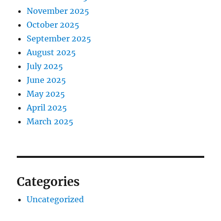
November 2025
October 2025
September 2025
August 2025
July 2025
June 2025
May 2025
April 2025
March 2025
Categories
Uncategorized