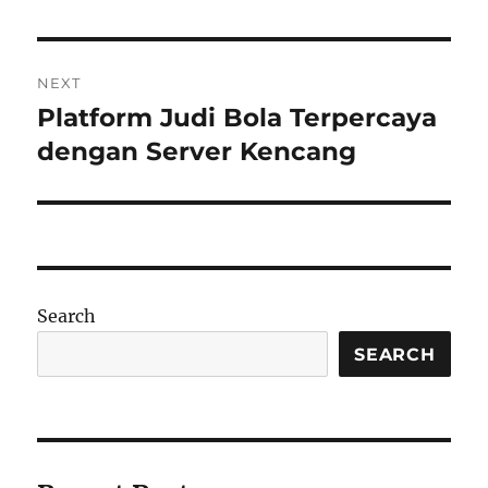
NEXT
Platform Judi Bola Terpercaya
Next
post:
dengan Server Kencang
Search
SEARCH