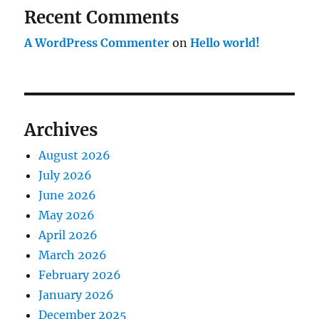
Recent Comments
A WordPress Commenter
on
Hello world!
Archives
August 2026
July 2026
June 2026
May 2026
April 2026
March 2026
February 2026
January 2026
December 2025