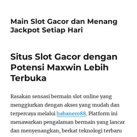
Main Slot Gacor dan Menang
Jackpot Setiap Hari
Situs Slot Gacor dengan
Potensi Maxwin Lebih
Terbuka
Rasakan sensasi bermain slot online yang
menggiurkan dengan akses yang mudah dan
terpercaya melalui
habanero88
. Platform ini
menawarkan pengalaman bermain yang lancar
dan menyenangkan, berkat teknologi terbaru