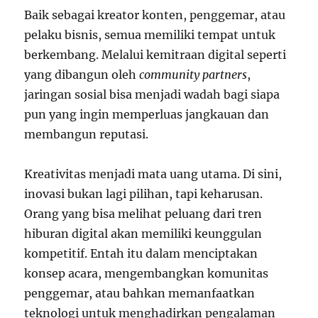
Baik sebagai kreator konten, penggemar, atau
pelaku bisnis, semua memiliki tempat untuk
berkembang. Melalui kemitraan digital seperti
yang dibangun oleh
community partners
,
jaringan sosial bisa menjadi wadah bagi siapa
pun yang ingin memperluas jangkauan dan
membangun reputasi.
Kreativitas menjadi mata uang utama. Di sini,
inovasi bukan lagi pilihan, tapi keharusan.
Orang yang bisa melihat peluang dari tren
hiburan digital akan memiliki keunggulan
kompetitif. Entah itu dalam menciptakan
konsep acara, mengembangkan komunitas
penggemar, atau bahkan memanfaatkan
teknologi untuk menghadirkan pengalaman