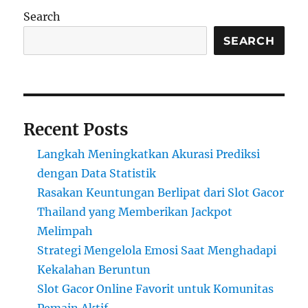
Search
SEARCH
Recent Posts
Langkah Meningkatkan Akurasi Prediksi
dengan Data Statistik
Rasakan Keuntungan Berlipat dari Slot Gacor
Thailand yang Memberikan Jackpot
Melimpah
Strategi Mengelola Emosi Saat Menghadapi
Kekalahan Beruntun
Slot Gacor Online Favorit untuk Komunitas