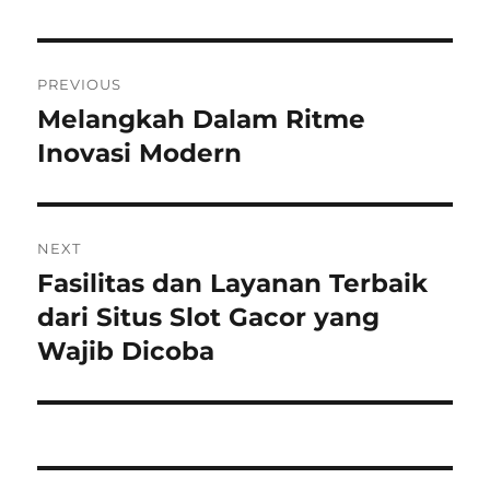
Post
PREVIOUS
navigation
Melangkah Dalam Ritme
Previous
post:
Inovasi Modern
NEXT
Fasilitas dan Layanan Terbaik
Next
post:
dari Situs Slot Gacor yang
Wajib Dicoba