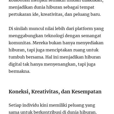
kolaborasi menjadi semakin mudah dilakukan,
menjadikan dunia hiburan sebagai tempat
pertukaran ide, kreativitas, dan peluang baru.
Di sinilah muncul nilai lebih dari platform yang
menggabungkan teknologi dengan semangat
komunitas. Mereka bukan hanya menyediakan
hiburan, tapi juga menciptakan ruang untuk
tumbuh bersama. Hal ini menjadikan hiburan
digital tak hanya menyenangkan, tapi juga
bermakna.
Koneksi, Kreativitas, dan Kesempatan
Setiap individu kini memiliki peluang yang
sama untuk berkontribusi di dunia hiburan.