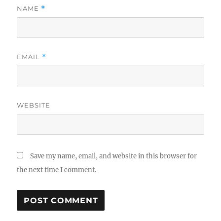
NAME
*
EMAIL
*
WEBSITE
Save my name, email, and website in this browser for
the next time I comment.