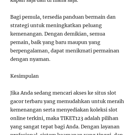
kapan saja dan di mana saja.
Bagi pemula, tersedia panduan bermain dan
strategi untuk meningkatkan peluang
kemenangan. Dengan demikian, semua
pemain, baik yang baru maupun yang
berpengalaman, dapat menikmati permainan
dengan nyaman.
Kesimpulan
Jika Anda sedang mencari akses ke situs slot
gacor terbaru yang memudahkan untuk meraih
kemenangan serta menyediakan koleksi slot
online terkini, maka TIKET123 adalah pilihan
yang sangat tepat bagi Anda. Dengan layanan