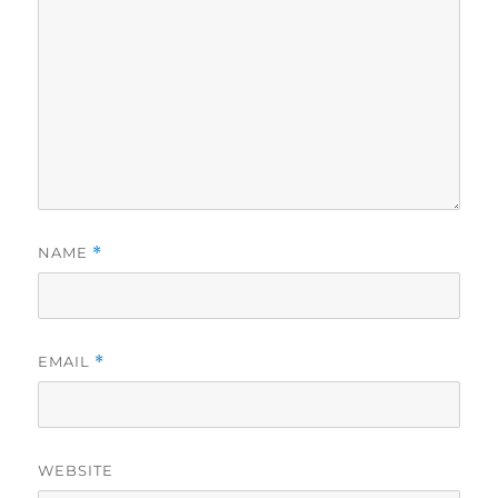
NAME
*
EMAIL
*
WEBSITE