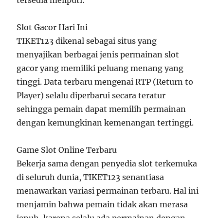
tersedia meliputi:
Slot Gacor Hari Ini
TIKET123 dikenal sebagai situs yang
menyajikan berbagai jenis permainan slot
gacor yang memiliki peluang menang yang
tinggi. Data terbaru mengenai RTP (Return to
Player) selalu diperbarui secara teratur
sehingga pemain dapat memilih permainan
dengan kemungkinan kemenangan tertinggi.
Game Slot Online Terbaru
Bekerja sama dengan penyedia slot terkemuka
di seluruh dunia, TIKET123 senantiasa
menawarkan variasi permainan terbaru. Hal ini
menjamin bahwa pemain tidak akan merasa