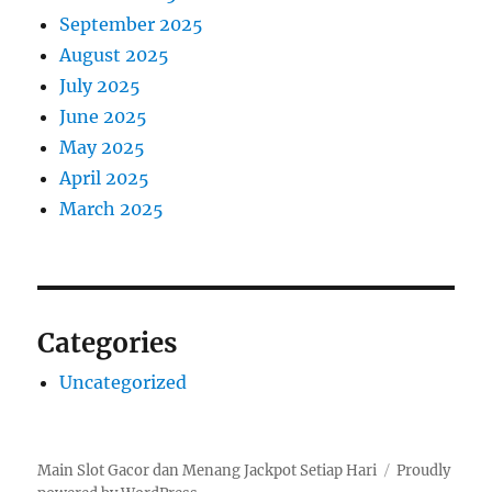
September 2025
August 2025
July 2025
June 2025
May 2025
April 2025
March 2025
Categories
Uncategorized
Main Slot Gacor dan Menang Jackpot Setiap Hari
Proudly