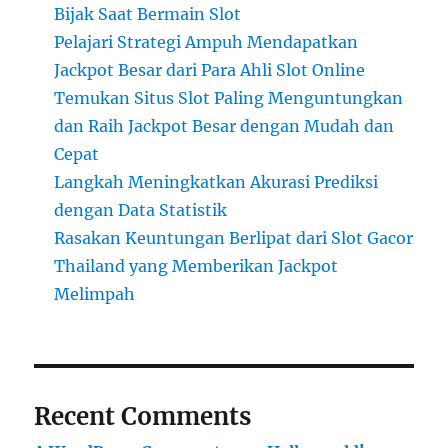
Bijak Saat Bermain Slot
Pelajari Strategi Ampuh Mendapatkan
Jackpot Besar dari Para Ahli Slot Online
Temukan Situs Slot Paling Menguntungkan
dan Raih Jackpot Besar dengan Mudah dan
Cepat
Langkah Meningkatkan Akurasi Prediksi
dengan Data Statistik
Rasakan Keuntungan Berlipat dari Slot Gacor
Thailand yang Memberikan Jackpot
Melimpah
Recent Comments