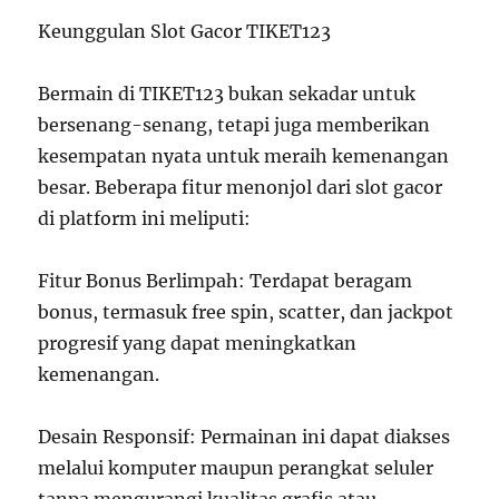
Keunggulan Slot Gacor TIKET123
Bermain di TIKET123 bukan sekadar untuk
bersenang-senang, tetapi juga memberikan
kesempatan nyata untuk meraih kemenangan
besar. Beberapa fitur menonjol dari slot gacor
di platform ini meliputi:
Fitur Bonus Berlimpah: Terdapat beragam
bonus, termasuk free spin, scatter, dan jackpot
progresif yang dapat meningkatkan
kemenangan.
Desain Responsif: Permainan ini dapat diakses
melalui komputer maupun perangkat seluler