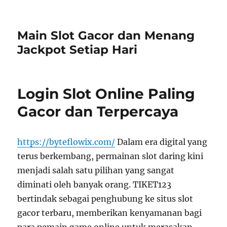
Main Slot Gacor dan Menang
Jackpot Setiap Hari
Login Slot Online Paling
Gacor dan Terpercaya
https://byteflowix.com/
Dalam era digital yang
terus berkembang, permainan slot daring kini
menjadi salah satu pilihan yang sangat
diminati oleh banyak orang. TIKET123
bertindak sebagai penghubung ke situs slot
gacor terbaru, memberikan kenyamanan bagi