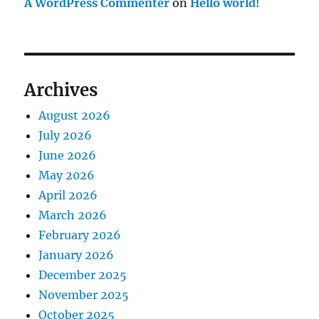
A WordPress Commenter
on
Hello world!
Archives
August 2026
July 2026
June 2026
May 2026
April 2026
March 2026
February 2026
January 2026
December 2025
November 2025
October 2025