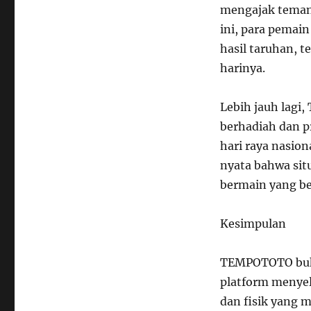
mengajak teman
ini, para pemai
hasil taruhan, 
harinya.
Lebih jauh lagi
berhadiah dan 
hari raya nasion
nyata bahwa si
bermain yang b
Kesimpulan
TEMPOTOTO bukan
platform menyel
dan fisik yang 