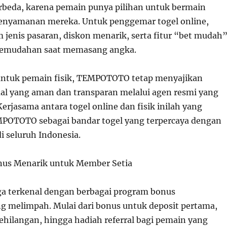
eda, karena pemain punya pilihan untuk bermain
kenyamanan mereka. Untuk penggemar togel online,
 jenis pasaran, diskon menarik, serta fitur “bet mudah
emudahan saat memasang angka.
untuk pemain fisik, TEMPOTOTO tetap menyajikan
l yang aman dan transparan melalui agen resmi yang
 Kerjasama antara togel online dan fisik inilah yang
POTOTO sebagai bandar togel yang terpercaya dengan
i seluruh Indonesia.
nus Menarik untuk Member Setia
 terkenal dengan berbagai program bonus
g melimpah. Mulai dari bonus untuk deposit pertama,
ehilangan, hingga hadiah referral bagi pemain yang