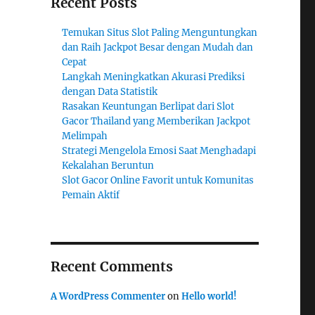
Recent Posts
Temukan Situs Slot Paling Menguntungkan
dan Raih Jackpot Besar dengan Mudah dan
Cepat
Langkah Meningkatkan Akurasi Prediksi
dengan Data Statistik
Rasakan Keuntungan Berlipat dari Slot
Gacor Thailand yang Memberikan Jackpot
Melimpah
Strategi Mengelola Emosi Saat Menghadapi
Kekalahan Beruntun
Slot Gacor Online Favorit untuk Komunitas
Pemain Aktif
Recent Comments
A WordPress Commenter
on
Hello world!