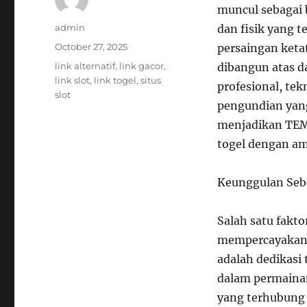
muncul sebagai 
Author
admin
dan fisik yang 
Posted
October 27, 2025
persaingan keta
on
Tags
link alternatif
,
link gacor
,
dibangun atas d
link slot
,
link togel
,
situs
profesional, te
slot
pengundian yang
menjadikan TEM
togel dengan am
Keunggulan Seba
Salah satu fakt
mempercayakan
adalah dedikasi
dalam permaina
yang terhubung 