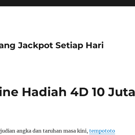
ang Jackpot Setiap Hari
ine Hadiah 4D 10 Jut
judian angka dan taruhan masa kini,
tempototo