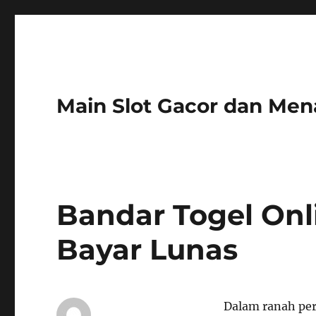
Main Slot Gacor dan Men
Bandar Togel Onl
Bayar Lunas
Dalam ranah per