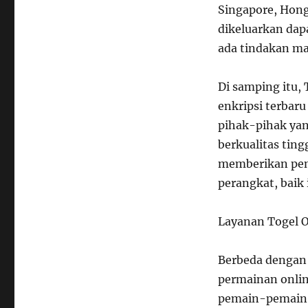
Singapore, Hong
dikeluarkan dap
ada tindakan ma
Di samping itu
enkripsi terbaru
pihak-pihak yan
berkualitas ting
memberikan peng
perangkat, baik
Layanan Togel O
Berbeda dengan 
permainan online
pemain-pemain t