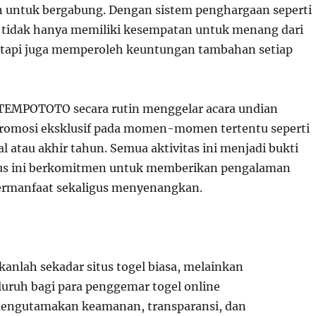
 untuk bergabung. Dengan sistem penghargaan seperti
n tidak hanya memiliki kesempatan untuk menang dari
tetapi juga memperoleh keuntungan tambahan setiap
, TEMPOTOTO secara rutin menggelar acara undian
promosi eksklusif pada momen-momen tertentu seperti
al atau akhir tahun. Semua aktivitas ini menjadi bukti
tus ini berkomitmen untuk memberikan pengalaman
ermanfaat sekaligus menyenangkan.
lah sekadar situs togel biasa, melainkan
uruh bagi para penggemar togel online
mengutamakan keamanan, transparansi, dan