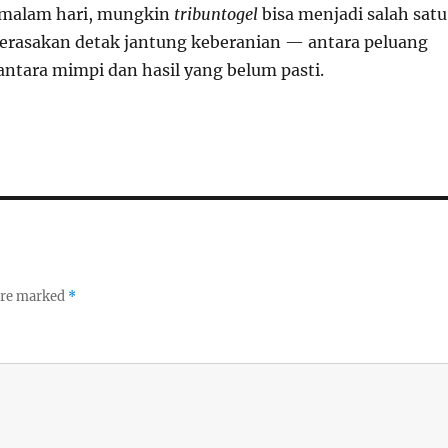
malam hari, mungkin
tribuntogel
bisa menjadi salah satu
rasakan detak jantung keberanian — antara peluang
antara mimpi dan hasil yang belum pasti.
 are marked
*