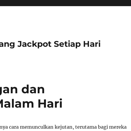
ang Jackpot Setiap Hari
gan dan
alam Hari
nya cara memunculkan kejutan, terutama bagi mereka