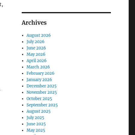
t,
Archives
August 2026
July 2026
June 2026
May 2026
April 2026
March 2026
February 2026
January 2026
December 2025
n
November 2025
October 2025
September 2025
August 2025
July 2025
June 2025
May 2025