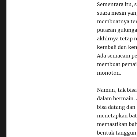
Sementara itu, 
suara mesin ya
membuatnya tera
putaran gulunga
akhirnya tetap 
kembali dan kem
Ada semacam pes
membuat pemain 
monoton.
Namun, tak bisa
dalam bermain. 
bisa datang dan
menetapkan bat
memastikan bahw
bentuk tanggun