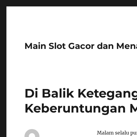
Main Slot Gacor dan Men
Di Balik Ketegan
Keberuntungan M
Malam selalu pu