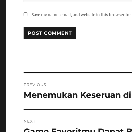
Save my name, email, and website in this browser for
Post
PREVIOUS
navigation
Menemukan Keseruan di 
Previous
post:
NEXT
Game Favoritmu Dapat B
Next