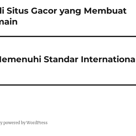
di Situs Gacor yang Membuat
main
emenuhi Standar Internationa
ly powered by WordPress