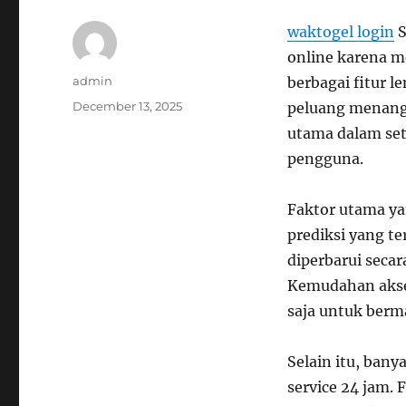
waktogel login
S
online karena 
Author
admin
berbagai fitur 
Posted
December 13, 2025
peluang menang 
on
utama dalam set
pengguna.
Faktor utama ya
prediksi yang te
diperbarui secar
Kemudahan akse
saja untuk berma
Selain itu, ban
service 24 jam.