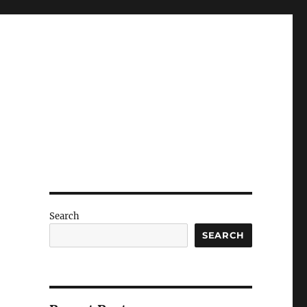
Search
SEARCH