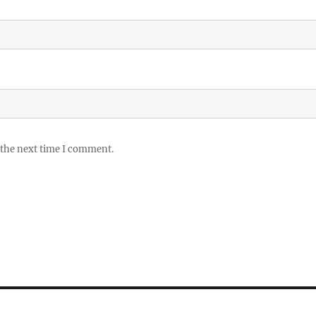
 the next time I comment.