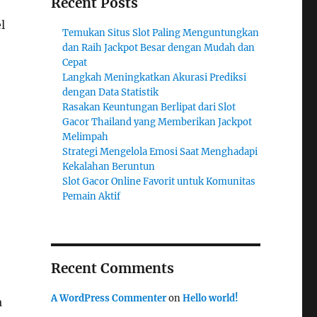
Recent Posts
l
Temukan Situs Slot Paling Menguntungkan
dan Raih Jackpot Besar dengan Mudah dan
Cepat
Langkah Meningkatkan Akurasi Prediksi
dengan Data Statistik
Rasakan Keuntungan Berlipat dari Slot
Gacor Thailand yang Memberikan Jackpot
Melimpah
Strategi Mengelola Emosi Saat Menghadapi
Kekalahan Beruntun
Slot Gacor Online Favorit untuk Komunitas
Pemain Aktif
Recent Comments
A WordPress Commenter
on
Hello world!
a