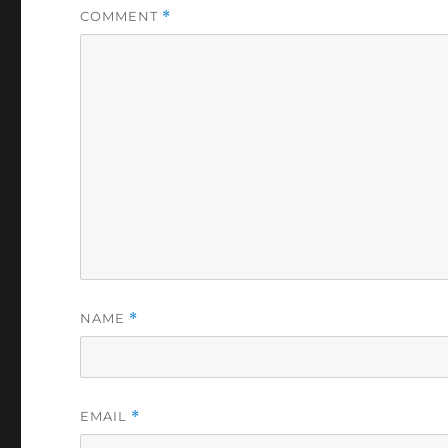
COMMENT
*
NAME
*
EMAIL
*