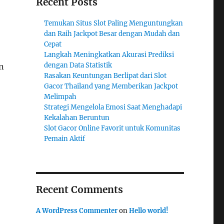
Recent Posts
Temukan Situs Slot Paling Menguntungkan
dan Raih Jackpot Besar dengan Mudah dan
Cepat
Langkah Meningkatkan Akurasi Prediksi
dengan Data Statistik
n
Rasakan Keuntungan Berlipat dari Slot
Gacor Thailand yang Memberikan Jackpot
Melimpah
Strategi Mengelola Emosi Saat Menghadapi
Kekalahan Beruntun
Slot Gacor Online Favorit untuk Komunitas
Pemain Aktif
Recent Comments
A WordPress Commenter
on
Hello world!