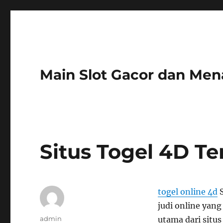
Main Slot Gacor dan Men
Situs Togel 4D T
togel online 4d
S
judi online yan
Author
admin
utama dari situ