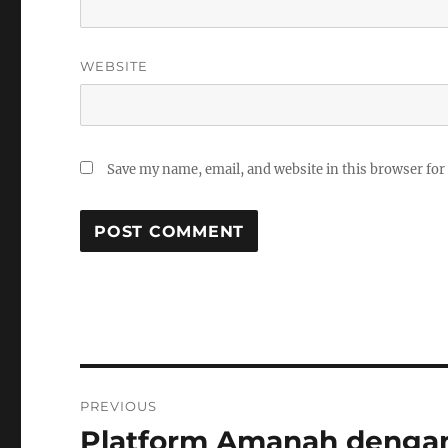
WEBSITE
Save my name, email, and website in this browser for
Post
PREVIOUS
navigation
Platform Amanah dengan
Previous