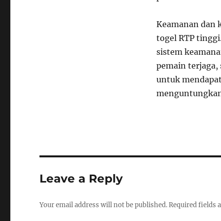
Keamanan dan ke
togel RTP tinggi
sistem keamanan
pemain terjaga, 
untuk mendapat
menguntungkan
Leave a Reply
Your email address will not be published.
Required fields