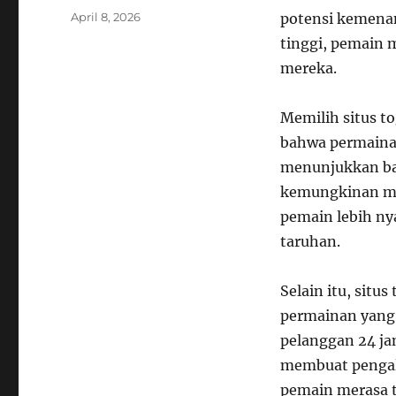
Posted
April 8, 2026
potensi kemenan
on
tinggi, pemain 
mereka.
Memilih situs t
bahwa permainan
menunjukkan ba
kemungkinan me
pemain lebih n
taruhan.
Selain itu, sit
permainan yang m
pelanggan 24 ja
membuat pengal
pemain merasa te