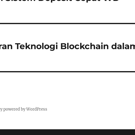
ran Teknologi Blockchain dala
ly powered by WordPress