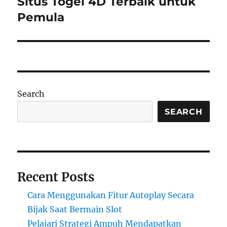
Situs Togel 4D Terbaik untuk
Next
post:
Pemula
Search
SEARCH
Recent Posts
Cara Menggunakan Fitur Autoplay Secara
Bijak Saat Bermain Slot
Pelajari Strategi Ampuh Mendapatkan