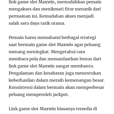
link game slot Maxwin, memudahkan pemain
mengakses dan menikmati fitur menarik dari
permainan ini. Kemudahan akses menjadi
salah satu daya tarik utama.
Pemain harus memahami berbagai strategi
saat bermain game slot Maxwin agar peluang
menang meningkat. Mengetahui cara
membaca pola dan memanfaatkan bonus dari
link game slot Maxwin sangat membantu.
Pengalaman dan kesabaran juga menentukan
keberhasilan dalam meraih kemenangan besar.
Konsistensi dalam bermain akan memperbesar
peluang memperoleh jackpot.
Link game slot Maxwin biasanya tersedia di