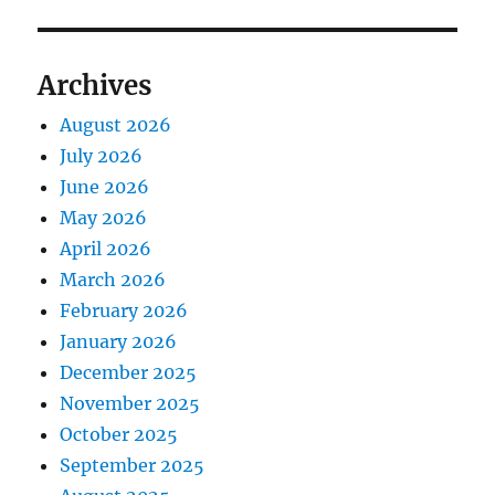
Archives
August 2026
July 2026
June 2026
May 2026
April 2026
March 2026
February 2026
January 2026
December 2025
November 2025
October 2025
September 2025