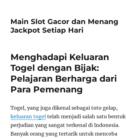
Main Slot Gacor dan Menang
Jackpot Setiap Hari
Menghadapi Keluaran
Togel dengan Bijak:
Pelajaran Berharga dari
Para Pemenang
Togel, yang juga dikenal sebagai toto gelap,
keluaran togel
telah menjadi salah satu bentuk
perjudian yang sangat terkenal di Indonesia.
Banyak orang yang tertarik untuk mencoba