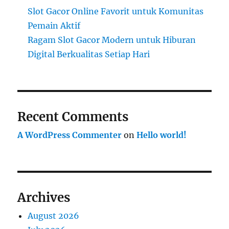
Slot Gacor Online Favorit untuk Komunitas
Pemain Aktif
Ragam Slot Gacor Modern untuk Hiburan
Digital Berkualitas Setiap Hari
Recent Comments
A WordPress Commenter
on
Hello world!
Archives
August 2026