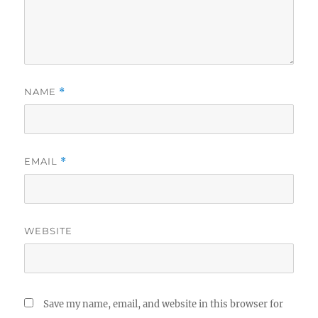
NAME
*
EMAIL
*
WEBSITE
Save my name, email, and website in this browser for