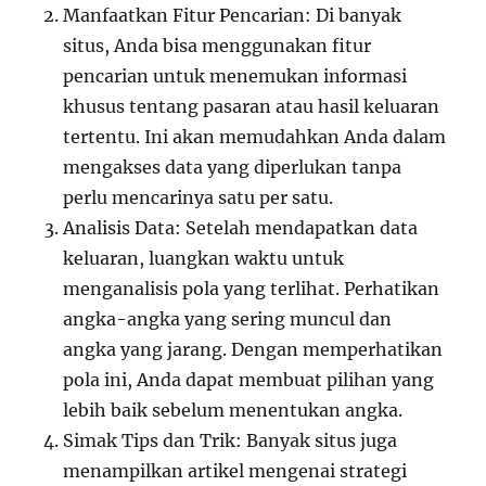
Manfaatkan Fitur Pencarian: Di banyak
situs, Anda bisa menggunakan fitur
pencarian untuk menemukan informasi
khusus tentang pasaran atau hasil keluaran
tertentu. Ini akan memudahkan Anda dalam
mengakses data yang diperlukan tanpa
perlu mencarinya satu per satu.
Analisis Data: Setelah mendapatkan data
keluaran, luangkan waktu untuk
menganalisis pola yang terlihat. Perhatikan
angka-angka yang sering muncul dan
angka yang jarang. Dengan memperhatikan
pola ini, Anda dapat membuat pilihan yang
lebih baik sebelum menentukan angka.
Simak Tips dan Trik: Banyak situs juga
menampilkan artikel mengenai strategi