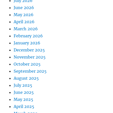
July 2026
June 2026
May 2026
April 2026
March 2026
February 2026
January 2026
December 2025
November 2025
October 2025
September 2025
August 2025
July 2025
June 2025
May 2025
April 2025