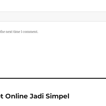
 the next time I comment.
t Online Jadi Simpel