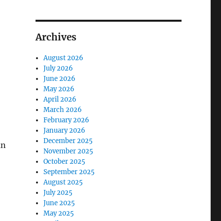
Archives
August 2026
July 2026
June 2026
May 2026
April 2026
March 2026
February 2026
January 2026
December 2025
an
November 2025
October 2025
September 2025
August 2025
July 2025
June 2025
May 2025