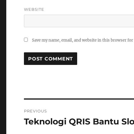
WEBSITE
Save my name, email, and website in this browser for
Post
PREVIOUS
navigation
Teknologi QRIS Bantu Slo
Previous
post: