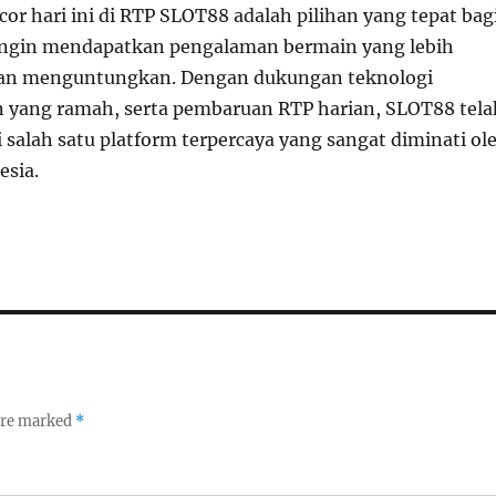
or hari ini di RTP SLOT88 adalah pilihan yang tepat bag
ingin mendapatkan pengalaman bermain yang lebih
 dan menguntungkan. Dengan dukungan teknologi
 yang ramah, serta pembaruan RTP harian, SLOT88 tela
 salah satu platform terpercaya yang sangat diminati ol
esia.
 are marked
*