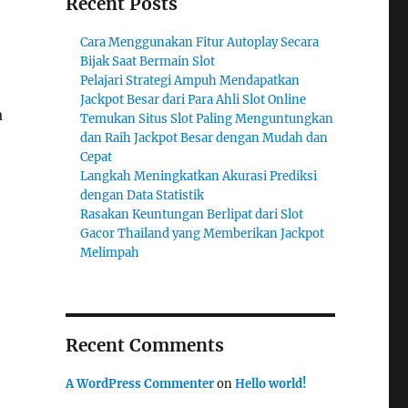
Recent Posts
Cara Menggunakan Fitur Autoplay Secara
Bijak Saat Bermain Slot
Pelajari Strategi Ampuh Mendapatkan
Jackpot Besar dari Para Ahli Slot Online
a
Temukan Situs Slot Paling Menguntungkan
dan Raih Jackpot Besar dengan Mudah dan
Cepat
Langkah Meningkatkan Akurasi Prediksi
dengan Data Statistik
Rasakan Keuntungan Berlipat dari Slot
Gacor Thailand yang Memberikan Jackpot
Melimpah
Recent Comments
A WordPress Commenter
on
Hello world!