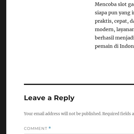
Mencoba slot gac
siapa pun yang 
praktis, cepat,
modern, layanan
berhasil menjadi
pemain di Indon
Leave a Reply
Your email address will not be published.
Required fields
COMMENT
*