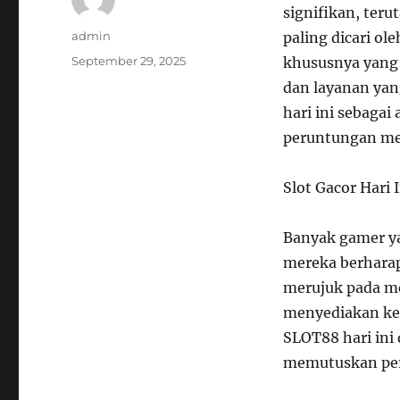
signifikan, teru
Author
admin
paling dicari ol
Posted
September 29, 2025
khususnya yang 
on
dan layanan yang
hari ini sebaga
peruntungan me
Slot Gacor Hari
Banyak gamer yan
mereka berharap
merujuk pada me
menyediakan ke
SLOT88 hari ini
memutuskan per