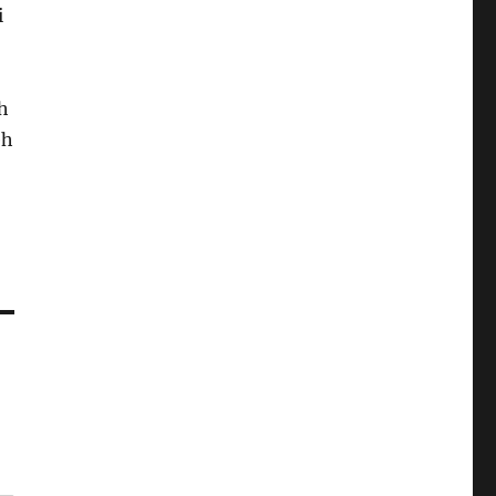
i
h
eh