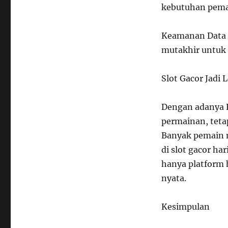
kebutuhan pema
Keamanan Data 
mutakhir untuk 
Slot Gacor Jadi
Dengan adanya 
permainan, teta
Banyak pemain m
di slot gacor h
hanya platform 
nyata.
Kesimpulan