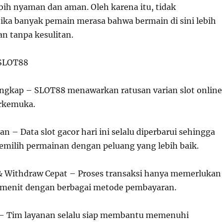
bih nyaman dan aman. Oleh karena itu, tidak
ka banyak pemain merasa bahwa bermain di sini lebih
an tanpa kesulitan.
 SLOT88
ngkap – SLOT88 menawarkan ratusan varian slot online
erkemuka.
n – Data slot gacor hari ini selalu diperbarui sehingga
milih permainan dengan peluang yang lebih baik.
& Withdraw Cepat – Proses transaksi hanya memerlukan
 menit dengan berbagai metode pembayaran.
 – Tim layanan selalu siap membantu memenuhi