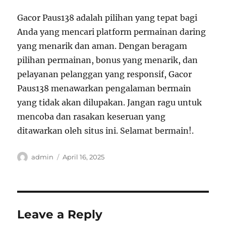
Gacor Paus138 adalah pilihan yang tepat bagi
Anda yang mencari platform permainan daring
yang menarik dan aman. Dengan beragam
pilihan permainan, bonus yang menarik, dan
pelayanan pelanggan yang responsif, Gacor
Paus138 menawarkan pengalaman bermain
yang tidak akan dilupakan. Jangan ragu untuk
mencoba dan rasakan keseruan yang
ditawarkan oleh situs ini. Selamat bermain!.
Author
Posted
admin
April 16, 2025
on
Leave a Reply