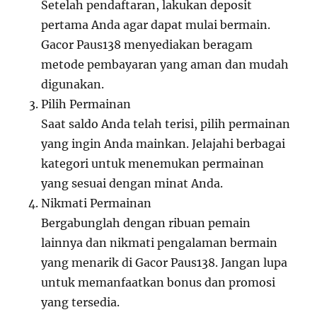
Setelah pendaftaran, lakukan deposit
pertama Anda agar dapat mulai bermain.
Gacor Paus138 menyediakan beragam
metode pembayaran yang aman dan mudah
digunakan.
Pilih Permainan
Saat saldo Anda telah terisi, pilih permainan
yang ingin Anda mainkan. Jelajahi berbagai
kategori untuk menemukan permainan
yang sesuai dengan minat Anda.
Nikmati Permainan
Bergabunglah dengan ribuan pemain
lainnya dan nikmati pengalaman bermain
yang menarik di Gacor Paus138. Jangan lupa
untuk memanfaatkan bonus dan promosi
yang tersedia.