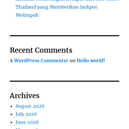
Thailand yang Memberikan Jackpot
Melimpah
Recent Comments
A WordPress Commenter
on
Hello world!
Archives
August 2026
July 2026
June 2026