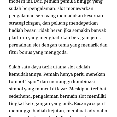
modern ini. Dari pemain pemula hingga yang
sudah berpengalaman, slot menawarkan
pengalaman seru yang memadukan keseruan,
strategi ringan, dan peluang mendapatkan
hadiah besar. Tidak heran jika semakin banyak
platform yang menghadirkan beragam jenis
permainan slot dengan tema yang menarik dan
fitur bonus yang menggoda.
Salah satu daya tarik utama slot adalah
kemudahannya. Pemain hanya perlu menekan
tombol “spin” dan menunggu kombinasi
simbol yang muncul di layar. Meskipun terlihat
sederhana, pengalaman bermain slot memiliki
tingkat ketegangan yang unik. Rasanya seperti
menunggu hadiah kejutan, membuat adrenalin