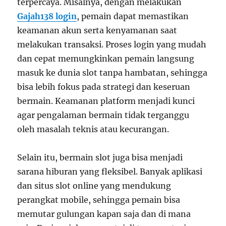
terpercaya. Misalnya, dengan melakukan
Gajah138 login
, pemain dapat memastikan
keamanan akun serta kenyamanan saat
melakukan transaksi. Proses login yang mudah
dan cepat memungkinkan pemain langsung
masuk ke dunia slot tanpa hambatan, sehingga
bisa lebih fokus pada strategi dan keseruan
bermain. Keamanan platform menjadi kunci
agar pengalaman bermain tidak terganggu
oleh masalah teknis atau kecurangan.
Selain itu, bermain slot juga bisa menjadi
sarana hiburan yang fleksibel. Banyak aplikasi
dan situs slot online yang mendukung
perangkat mobile, sehingga pemain bisa
memutar gulungan kapan saja dan di mana