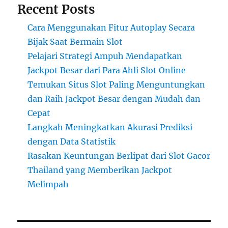
Recent Posts
Cara Menggunakan Fitur Autoplay Secara
Bijak Saat Bermain Slot
Pelajari Strategi Ampuh Mendapatkan
Jackpot Besar dari Para Ahli Slot Online
Temukan Situs Slot Paling Menguntungkan
dan Raih Jackpot Besar dengan Mudah dan
Cepat
Langkah Meningkatkan Akurasi Prediksi
dengan Data Statistik
Rasakan Keuntungan Berlipat dari Slot Gacor
Thailand yang Memberikan Jackpot
Melimpah