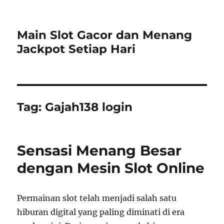
Main Slot Gacor dan Menang
Jackpot Setiap Hari
Tag:
Gajah138 login
Sensasi Menang Besar
dengan Mesin Slot Online
Permainan slot telah menjadi salah satu
hiburan digital yang paling diminati di era