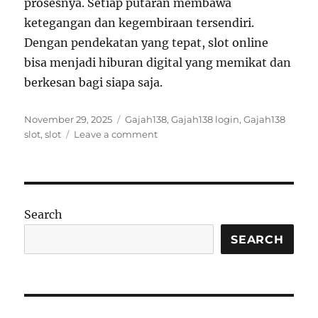
prosesnya. Setiap putaran membawa
ketegangan dan kegembiraan tersendiri.
Dengan pendekatan yang tepat, slot online
bisa menjadi hiburan digital yang memikat dan
berkesan bagi siapa saja.
Posted
Tags
November 29, 2025
Gajah138
,
Gajah138 login
,
Gajah138
on
on
slot
,
slot
Leave a comment
Sensasi
Menang
Besar
dengan
Mesin
Search
Slot
Online
SEARCH