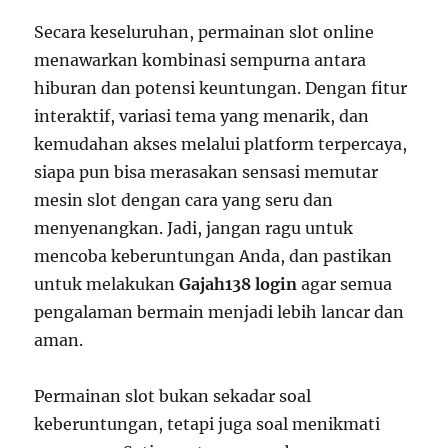
Secara keseluruhan, permainan slot online
menawarkan kombinasi sempurna antara
hiburan dan potensi keuntungan. Dengan fitur
interaktif, variasi tema yang menarik, dan
kemudahan akses melalui platform terpercaya,
siapa pun bisa merasakan sensasi memutar
mesin slot dengan cara yang seru dan
menyenangkan. Jadi, jangan ragu untuk
mencoba keberuntungan Anda, dan pastikan
untuk melakukan
Gajah138 login
agar semua
pengalaman bermain menjadi lebih lancar dan
aman.
Permainan slot bukan sekadar soal
keberuntungan, tetapi juga soal menikmati