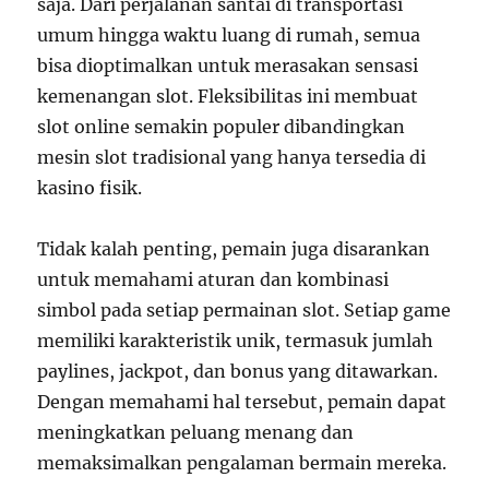
saja. Dari perjalanan santai di transportasi
umum hingga waktu luang di rumah, semua
bisa dioptimalkan untuk merasakan sensasi
kemenangan slot. Fleksibilitas ini membuat
slot online semakin populer dibandingkan
mesin slot tradisional yang hanya tersedia di
kasino fisik.
Tidak kalah penting, pemain juga disarankan
untuk memahami aturan dan kombinasi
simbol pada setiap permainan slot. Setiap game
memiliki karakteristik unik, termasuk jumlah
paylines, jackpot, dan bonus yang ditawarkan.
Dengan memahami hal tersebut, pemain dapat
meningkatkan peluang menang dan
memaksimalkan pengalaman bermain mereka.