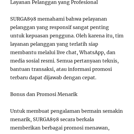
Layanan Pelanggan yang Profesional
SURGA898 memahami bahwa pelayanan
pelanggan yang responsif sangat penting
untuk kepuasan pengguna. Oleh karena itu, tim
layanan pelanggan yang terlatih siap
membantu melalui live chat, WhatsApp, dan
media sosial resmi. Semua pertanyaan teknis,
bantuan transaksi, atau informasi promosi
terbaru dapat dijawab dengan cepat.
Bonus dan Promosi Menarik
Untuk membuat pengalaman bermain semakin
menarik, SURGA898 secara berkala
memberikan berbagai promosi menawan,