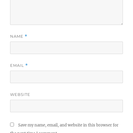
NAME
*
EMAIL
*
WEBSITE
Save my name, email, and website in this browser for