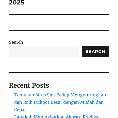
2025
Search
SEARCH
Recent Posts
Temukan Situs Slot Paling Menguntungkan
dan Raih Jackpot Besar dengan Mudah dan
Cepat
Langkah Meningkatkan Akurasi Prediksi