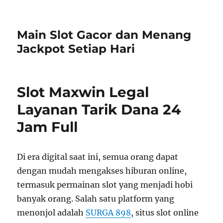
Main Slot Gacor dan Menang
Jackpot Setiap Hari
Slot Maxwin Legal
Layanan Tarik Dana 24
Jam Full
Di era digital saat ini, semua orang dapat
dengan mudah mengakses hiburan online,
termasuk permainan slot yang menjadi hobi
banyak orang. Salah satu platform yang
menonjol adalah
SURGA 898
, situs slot online