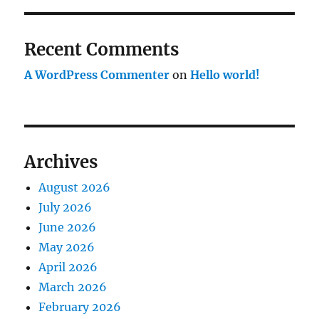
Recent Comments
A WordPress Commenter
on
Hello world!
Archives
August 2026
July 2026
June 2026
May 2026
April 2026
March 2026
February 2026