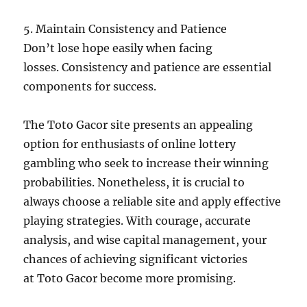
5. Maintain Consistency and Patience
Don’t lose hope easily when facing
losses. Consistency and patience are essential
components for success.
The Toto Gacor site presents an appealing
option for enthusiasts of online lottery
gambling who seek to increase their winning
probabilities. Nonetheless, it is crucial to
always choose a reliable site and apply effective
playing strategies. With courage, accurate
analysis, and wise capital management, your
chances of achieving significant victories
at Toto Gacor become more promising.