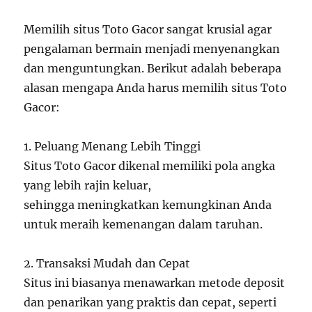
Memilih situs Toto Gacor sangat krusial agar
pengalaman bermain menjadi menyenangkan
dan menguntungkan. Berikut adalah beberapa
alasan mengapa Anda harus memilih situs Toto
Gacor:
1. Peluang Menang Lebih Tinggi
Situs Toto Gacor dikenal memiliki pola angka
yang lebih rajin keluar,
sehingga meningkatkan kemungkinan Anda
untuk meraih kemenangan dalam taruhan.
2. Transaksi Mudah dan Cepat
Situs ini biasanya menawarkan metode deposit
dan penarikan yang praktis dan cepat, seperti