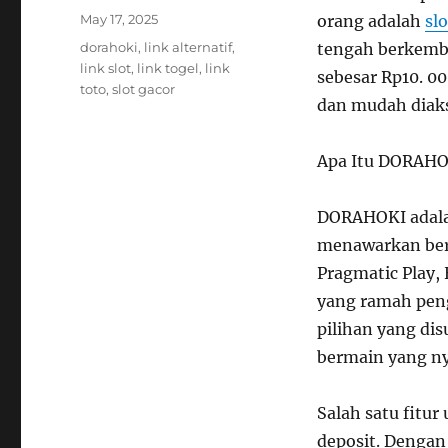
Posted
May 17, 2025
orang adalah
sl
on
Tags
dorahoki
,
link alternatif
,
tengah berkem
link slot
,
link togel
,
link
sebesar Rp10. 0
toto
,
slot gacor
dan mudah diaks
Apa Itu DORAHO
DORAHOKI adalah
menawarkan berb
Pragmatic Play,
yang ramah pengg
pilihan yang di
bermain yang 
Salah satu fit
deposit. Dengan