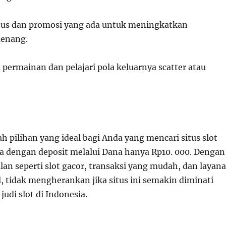
us dan promosi yang ada untuk meningkatkan
enang.
i permainan dan pelajari pola keluarnya scatter atau
 pilihan yang ideal bagi Anda yang mencari situs slot
ya dengan deposit melalui Dana hanya Rp10. 000. Dengan
an seperti slot gacor, transaksi yang mudah, dan layan
, tidak mengherankan jika situs ini semakin diminati
udi slot di Indonesia.