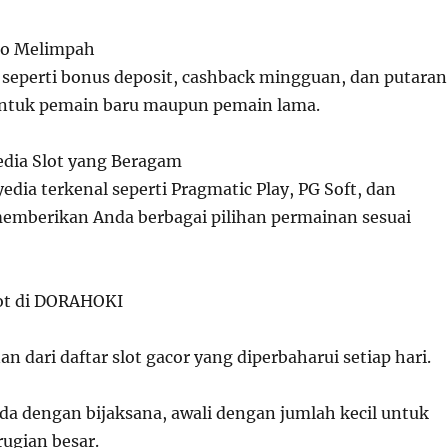
mo Melimpah
seperti bonus deposit, cashback mingguan, dan putaran
 untuk pemain baru maupun pemain lama.
dia Slot yang Beragam
dia terkenal seperti Pragmatic Play, PG Soft, dan
emberikan Anda berbagai pilihan permainan sesuai
lot di DORAHOKI
an dari daftar slot gacor yang diperbaharui setiap hari.
da dengan bijaksana, awali dengan jumlah kecil untuk
ugian besar.