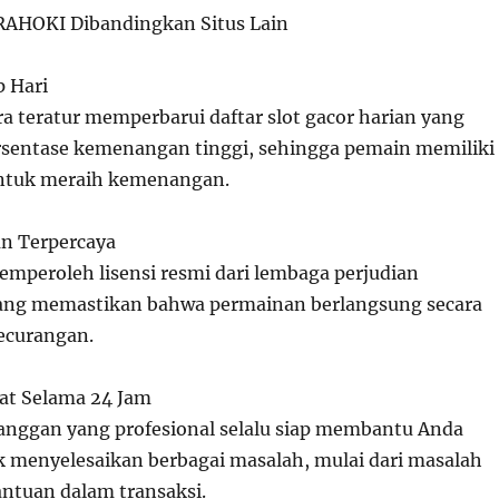
AHOKI Dibandingkan Situs Lain
p Hari
 teratur memperbarui daftar slot gacor harian yang
sentase kemenangan tinggi, sehingga pemain memiliki
untuk meraih kemenangan.
an Terpercaya
memperoleh lisensi resmi dari lembaga perjudian
yang memastikan bahwa permainan berlangsung secara
kecurangan.
at Selama 24 Jam
anggan yang profesional selalu siap membantu Anda
k menyelesaikan berbagai masalah, mulai dari masalah
antuan dalam transaksi.