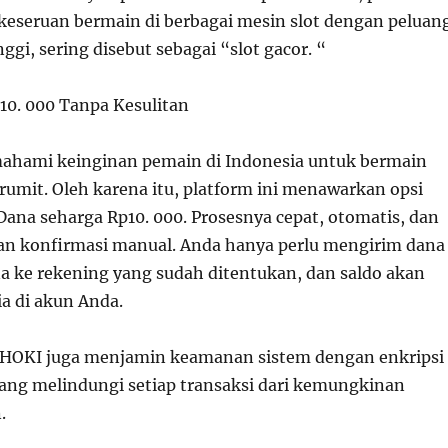
keseruan bermain di berbagai mesin slot dengan peluan
gi, sering disebut sebagai “slot gacor. “
10. 000 Tanpa Kesulitan
ami keinginan pemain di Indonesia untuk bermain
rumit. Oleh karena itu, platform ini menawarkan opsi
Dana seharga Rp10. 000. Prosesnya cepat, otomatis, dan
n konfirmasi manual. Anda hanya perlu mengirim dana
na ke rekening yang sudah ditentukan, dan saldo akan
ia di akun Anda.
AHOKI juga menjamin keamanan sistem dengan enkripsi
 yang melindungi setiap transaksi dari kemungkinan
.