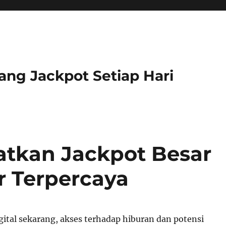
ang Jackpot Setiap Hari
tkan Jackpot Besar
or Terpercaya
ital sekarang, akses terhadap hiburan dan potensi