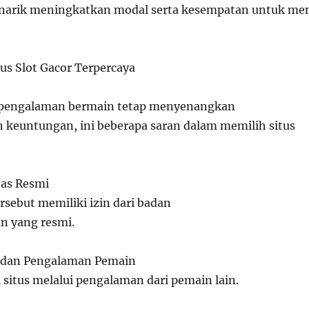
narik meningkatkan modal serta kesempatan untuk me
us Slot Gacor Terpercaya
pengalaman bermain tetap menyenangkan
keuntungan, ini beberapa saran dalam memilih situs
itas Resmi
ersebut memiliki izin dari badan
an yang resmi.
n dan Pengalaman Pemain
 situs melalui pengalaman dari pemain lain.