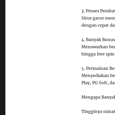
3. Proses Pemba
Situs gacor me
dengan cepat da
4. Banyak Bonus
Menawarkan bera
hingga free spi
5. Permainan Ber
Menyediakan berb
Play, PG Soft, d
Mengapa Banyak 
Tingginya minat 