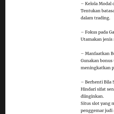
– Kelola Modal 
Tentukan batasa
dalam trading.
– Fokus pada G
Utamakan jenis 
– Manfaatkan B
Gunakan bonus 
meningkatkan p
– Berhenti Bil
Hindari sifat s
diinginkan.
Situs slot yang
penggemar judi