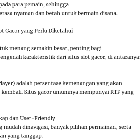
ada para pemain, sehingga
erasa nyaman dan betah untuk bermain disana.
Slot Gacor yang Perlu Diketahui
tuk menang semakin besar, penting bagi
genali karakteristik dari situs slot gacor, di antaranya
Player) adalah persentase kemenangan yang akan
n kembali. Situs gacor umumnya mempunyai RTP yang
gkap dan User-Friendly
ng mudah dinavigasi, banyak pilihan permainan, serta
an yang tanggap.