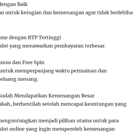
dengan Baik
n untuk kerugian dan kemenangan agar tidak berlebih
ame dengan RTP Tertinggi
slot yang menawarkan pembayaran terbesar.
onus dan Free Spin
untuk memperpanjang waktu permainan dan
eluang menang.
a Sudah Mendapatkan Kemenangan Besar
erakah, berhentilah setelah mencapai keuntungan yang
 menguntungkan menjadi pilihan utama untuk para
 slot online yang ingin memperoleh kemenangan