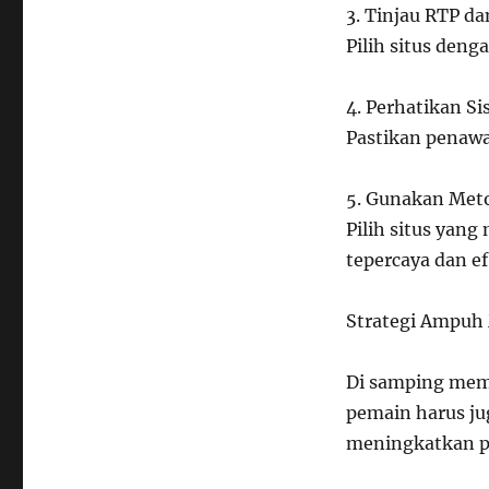
3. Tinjau RTP d
Pilih situs deng
4. Perhatikan S
Pastikan penawa
5. Gunakan Met
Pilih situs yan
tepercaya dan ef
Strategi Ampuh 
Di samping memi
pemain harus ju
meningkatkan p