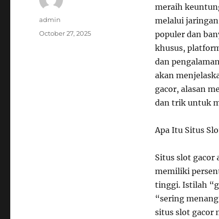
meraih keuntun
Author
admin
melalui jaringan
Posted
October 27, 2025
populer dan bany
on
khusus, platfor
dan pengalaman 
akan menjelaska
gacor, alasan m
dan trik untuk 
Apa Itu Situs Sl
Situs slot gacor
memiliki perse
tinggi. Istilah 
“sering menang”
situs slot gaco