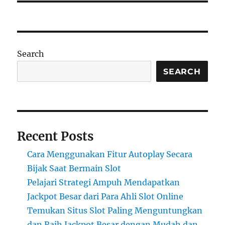
Search
SEARCH
Recent Posts
Cara Menggunakan Fitur Autoplay Secara
Bijak Saat Bermain Slot
Pelajari Strategi Ampuh Mendapatkan
Jackpot Besar dari Para Ahli Slot Online
Temukan Situs Slot Paling Menguntungkan
dan Raih Jackpot Besar dengan Mudah dan