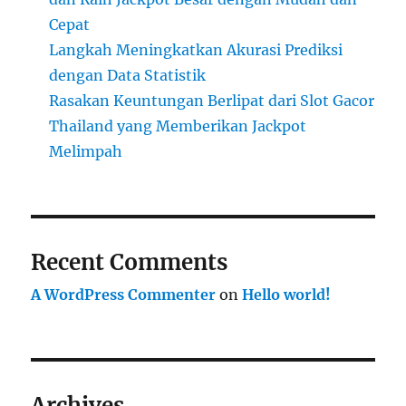
Cepat
Langkah Meningkatkan Akurasi Prediksi
dengan Data Statistik
Rasakan Keuntungan Berlipat dari Slot Gacor
Thailand yang Memberikan Jackpot
Melimpah
Recent Comments
A WordPress Commenter
on
Hello world!
Archives