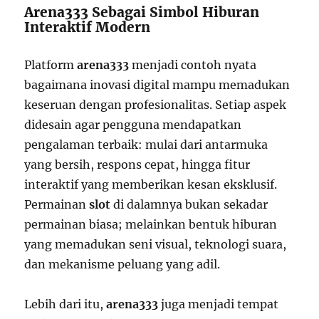
Arena333 Sebagai Simbol Hiburan
Interaktif Modern
Platform
arena333
menjadi contoh nyata
bagaimana inovasi digital mampu memadukan
keseruan dengan profesionalitas. Setiap aspek
didesain agar pengguna mendapatkan
pengalaman terbaik: mulai dari antarmuka
yang bersih, respons cepat, hingga fitur
interaktif yang memberikan kesan eksklusif.
Permainan
slot
di dalamnya bukan sekadar
permainan biasa; melainkan bentuk hiburan
yang memadukan seni visual, teknologi suara,
dan mekanisme peluang yang adil.
Lebih dari itu,
arena333
juga menjadi tempat