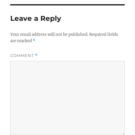
Leave a Reply
Your email address will not be published.
Required fields
are marked
*
COMMENT
*