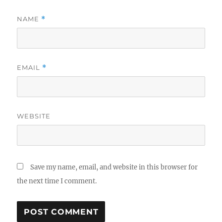
NAME
*
EMAIL
*
WEBSITE
Save my name, email, and website in this browser for
the next time I comment.