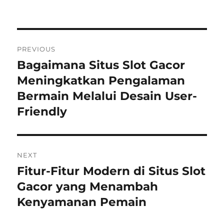
Post
PREVIOUS
navigation
Bagaimana Situs Slot Gacor
Previous
post:
Meningkatkan Pengalaman
Bermain Melalui Desain User-
Friendly
NEXT
Fitur-Fitur Modern di Situs Slot
Next
post:
Gacor yang Menambah
Kenyamanan Pemain