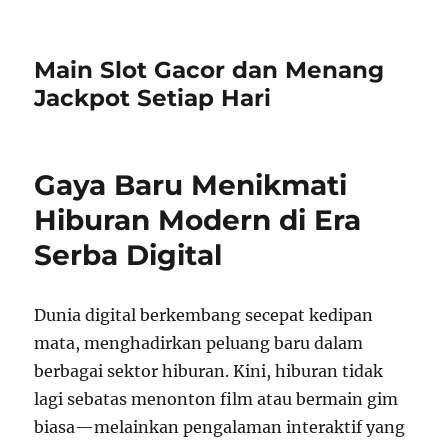
Main Slot Gacor dan Menang
Jackpot Setiap Hari
Gaya Baru Menikmati
Hiburan Modern di Era
Serba Digital
Dunia digital berkembang secepat kedipan
mata, menghadirkan peluang baru dalam
berbagai sektor hiburan. Kini, hiburan tidak
lagi sebatas menonton film atau bermain gim
biasa—melainkan pengalaman interaktif yang