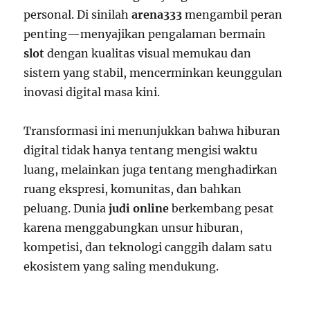
personal. Di sinilah
arena333
mengambil peran
penting—menyajikan pengalaman bermain
slot
dengan kualitas visual memukau dan
sistem yang stabil, mencerminkan keunggulan
inovasi digital masa kini.
Transformasi ini menunjukkan bahwa hiburan
digital tidak hanya tentang mengisi waktu
luang, melainkan juga tentang menghadirkan
ruang ekspresi, komunitas, dan bahkan
peluang. Dunia
judi online
berkembang pesat
karena menggabungkan unsur hiburan,
kompetisi, dan teknologi canggih dalam satu
ekosistem yang saling mendukung.