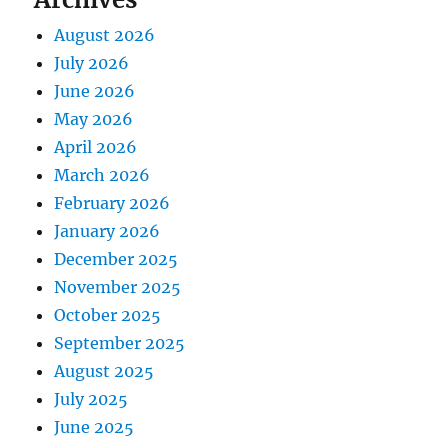
August 2026
July 2026
June 2026
May 2026
April 2026
March 2026
February 2026
January 2026
December 2025
November 2025
October 2025
September 2025
August 2025
July 2025
June 2025