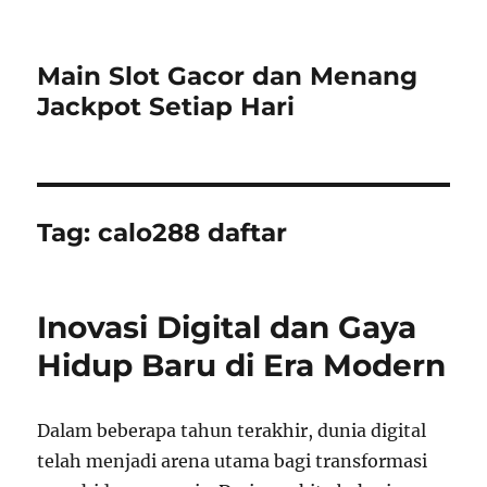
Main Slot Gacor dan Menang
Jackpot Setiap Hari
Tag:
calo288 daftar
Inovasi Digital dan Gaya
Hidup Baru di Era Modern
Dalam beberapa tahun terakhir, dunia digital
telah menjadi arena utama bagi transformasi